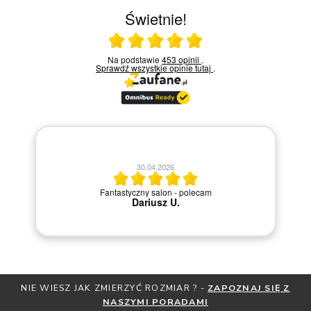
Świetnie!
Ocena średnia 5 na 5
Na podstawie
453 opinii
.
Sprawdź wszystkie opinie
tutaj
.
ani
30.04.2026
ć
Fantastyczny salon - polecam
ji
Dariusz U.
y
i.
NIE WIESZ JAK ZMIERZYĆ ROZMIAR ? -
ZAPOZNAJ SIĘ Z
NASZYMI PORADAMI