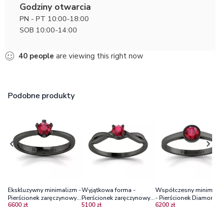
Godziny otwarcia
PN - PT 10:00-18:00
SOB 10:00-14:00
40
people
are viewing this right now
Podobne produkty
Ekskluzywny minimalizm -
Wyjątkowa forma -
Współczesny minimal
Pierścionek zaręczynowy z
Pierścionek zaręczynowy z
- Pierścionek Diamond
6600 zł
5100 zł
6200 zł
czarnego złota z rubinem
czarnego złota z rubinem
Sky, czarne złoto, rubin
0.24 ct, próba 585