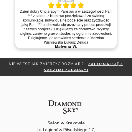
06.05.2026
Dzień dobry Chciałabym Państwu a w szczególności Pani
*** z salonu z Krakowa podziękować za świetną
komunikację, indywidualne podejście oraz życzliwość
jaką Pani *** cechowała się przez cały proces produkcji
naszych obrączek. Dziękujemy za doradztwo! Wyszły
piękne, zarówno grawer. Jesteśmy ogromnie zadowoleni.
Dziękujemy i pozdrawiamy serdecznie Malwina
Wiśniewska Łukasz Deluga
Malwina W.
NIE WIESZ JAK ZMIERZYĆ ROZMIAR ? -
ZAPOZNAJ SIĘ Z
NASZYMI PORADAMI
Salon w Krakowie
ul. Legionów Piłsudskiego 17,