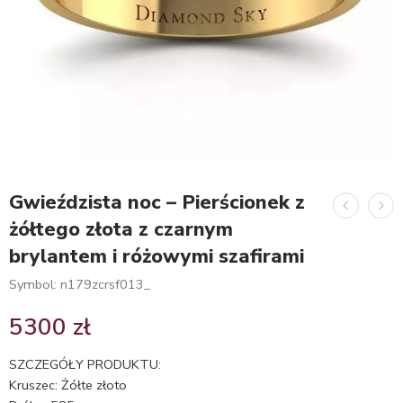
Gwieździsta noc – Pierścionek z
żółtego złota z czarnym
brylantem i różowymi szafirami
Symbol: n179zcrsf013_
5300
zł
SZCZEGÓŁY PRODUKTU:
Kruszec: Żółte złoto