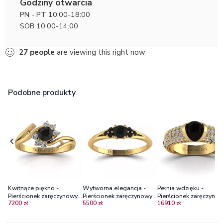
Godziny otwarcia
PN - PT 10:00-18:00
SOB 10:00-14:00
27
people
are viewing this right now
Podobne produkty
Kwitnące piękno -
Wytworna elegancja -
Pełnia wdzięku -
Pierścionek zaręczynowy z
Pierścionek zaręczynowy z
Pierścionek zaręczynow
7200 zł
5500 zł
16910 zł
brylantami, żółte złoto,
żółtego złota z czarnymi
żółte złoto, czarny
czarny brylant
brylantami
diament, brylanty