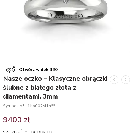
Otwórz widok 360
Nasze oczko – Klasyczne obrączki
ślubne z białego złota z
diamentami, 3mm
Symbol: n311bb002si1h**
9400
zł
SZCZEGÓŁY PRODUKTU: