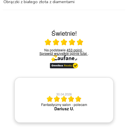
Obrączki z białego złota z diamentami
Świetnie!
Ocena średnia 5 na 5
Na podstawie
453 opinii
.
Sprawdź wszystkie opinie
tutaj
.
ani
30.04.2026
ć
Fantastyczny salon - polecam
ji
Dariusz U.
y
i.