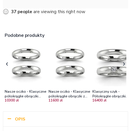
37
people
are viewing this right now
Podobne produkty
Nasze oczko - Klasyczne
Nasze oczko - Klasyczne
Klasyczny szyk -
półokrągłe obrączki
półokrągłe obrączki z
Półokrągłe obrączki
10300 zł
11600 zł
16400 zł
ślubne z białego złota z
białego złota z
ślubne z białego złota 
diamentami, 4mm
diamentami, 4mm, 5mm
diamentem
OPIS