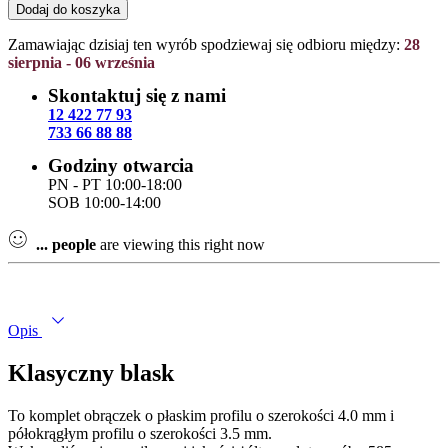
733 66 88 88
Godziny otwarcia
PN - PT 10:00-18:00
SOB 10:00-14:00
...
people
are viewing this right now
Opis
Klasyczny blask
To komplet obrączek o płaskim profilu o szerokości 4.0 mm i
półokrągłym profilu o szerokości 3.5 mm.
Wykonaliśmy je z najlepszej jakości żółtego złota, próby 585.
Wykończone połyskiem, prezentują się niezwykle elegancko.
Obie obrączki posiadają wewnętrzny profil soczewki, dzięki której
są wyjątkowo wygodne w użytkowaniu.
Ich klasyczny wygląd sprawi, że zarówno noszone samodzielnie,
jak i dopełnienie pierścionka zaręczynowego, będą prezentowały się
niezwykle efektownie.