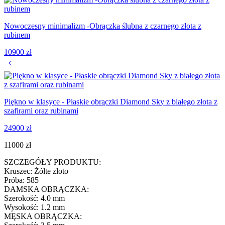
Piękno w klasyce - Płaskie obrączki Diamond Sky z białego złota z
szafirami oraz rubinami
24900
zł
11000
zł
SZCZEGÓŁY PRODUKTU:
Kruszec: Żółte złoto
Próba: 585
DAMSKA OBRĄCZKA:
Szerokość: 4.0 mm
Wysokość: 1.2 mm
MĘSKA OBRĄCZKA:
Szerokość: 3.5 mm
Wysokość: 1.2 mm
Zapoznaj się z naszymi pudełkami
Hurry up! Sale end in: