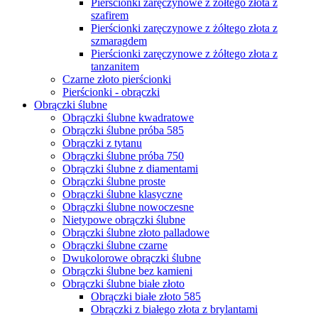
Kolczyki klasyczne
Kolczyki okrągłe
Kolczyki sztyft
Kolczyki wkrętki
Kolczyki angielskie zapięcie
Kolczyki z żółtego złota
Kolczyki z żółtego złota z diamentami
Kolczyki ślubne
Kolczyki z diamentami i szafirami
Kolczyki białe złoto
Kolczyki z białego złota z diamentami
Kolczyki z białego złota próba 585
Kolczyki z białego złota z szafirem
Kolczyki z białego złota ze szmaragdem
Kolczyki czarne złoto
Kolczyki z Brylantem
Kolczyki z Diamentem
Kolczyki z Szafirem
Kolczyki ze Szmaragdem
Aby zapewnić spersonalizowane zakupy, nasza strona wykorzystuje
pliki cookies. Kontynuując korzystanie z tej witryny, wyrażasz
zgodę na naszą politykę dotyczącą plików cookie
polityka cookies.