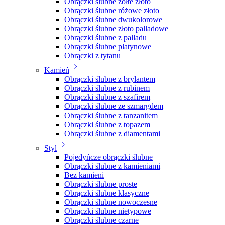
Obrączki ślubne żółte złoto
Obrączki ślubne różowe złoto
Obrączki ślubne dwukolorowe
Obrączki ślubne złoto palladowe
Obrączki ślubne z palladu
Obrączki ślubne platynowe
Obrączki z tytanu
Kamień
Obrączki ślubne z brylantem
Obrączki ślubne z rubinem
Obrączki ślubne z szafirem
Obrączki ślubne ze szmargdem
Obrączki ślubne z tanzanitem
Obrączki ślubne z topazem
Obrączki ślubne z diamentami
Styl
Pojedyńcze obrączki ślubne
Obrączki ślubne z kamieniami
Bez kamieni
Obrączki ślubne proste
Obrączki ślubne klasyczne
Obrączki ślubne nowoczesne
Obrączki ślubne nietypowe
Obrączki ślubne czarne