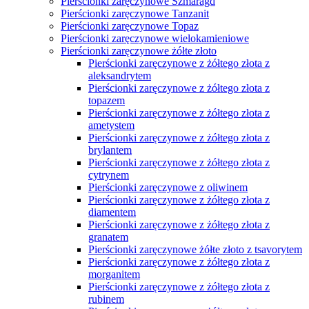
Obrączki ślubne białe złoto
Obrączki białe złoto 585
Obrączki z białego złota z brylantami
Obrączki z białego złota z diamentami
Obrączki ślubne Brylant
Obrączki ślubne czarne złoto
Obrączki ślubne do 2000zł
Obrączki ślubne do 2500zł
Obrączki ślubne do 3000zł
Obrączki ślubne Pallad
Obrączki ślubne Platyna
Obrączki ślubne różowe złoto
Obrączki ślubne Rubin
Obrączki ślubne Szafir
Obrączki ślubne Szmaragd
Obrączki ślubne Tanzanit
Obrączki ślubne Topaz
Obrączki ślubne z kamieniami
Obrączki ślubne żółte złoto
Czarne złoto obrączki
Pojedyncze obrączki
Kolczyki
Kolczyki z rubinami
Złote kolczyki próba 585
Kolczyki nowoczesne