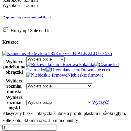
Kruszec
Kruszec: BIALE ZLOTO 585
Wybierz
Różowa kokarda
pudełko na
Czarne led
Drewniane ecru
obrączki
Niebieskie firmowe
Wybierz
rozmiar
damski
Wybierz
Wyczyść
rozmiar
męski
Klasyczny blask - obrączki ślubne o profilu płaskim i półokrągłym,
żółte złoto, 4.0 mm oraz 3.5 mm quantity
Dodaj do koszyka
Zamawiając dzisiaj ten wyrób spodziewaj się odbioru między:
28
sierpnia - 06 września
Skontaktuj się z nami
12 422 77 93