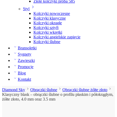
Złote kolczyki próba 585
Styl
Kolczyki nowoczesne
Kolczyki klasyczne
Kolczyki okrągłe
Kolczyki sztyft
Kolczyki wkrętki
Kolczyki angielskie zapięcie
Kolczyki ślubne
Bransoletki
Sygnety
Zawieszki
Promocje
Blog
Kontakt
Diamond Sky
Obrączki ślubne
Obrączki ślubne żółte złoto
Klasyczny blask – obrączki ślubne o profilu płaskim i półokrągłym,
żółte złoto, 4.0 mm oraz 3.5 mm