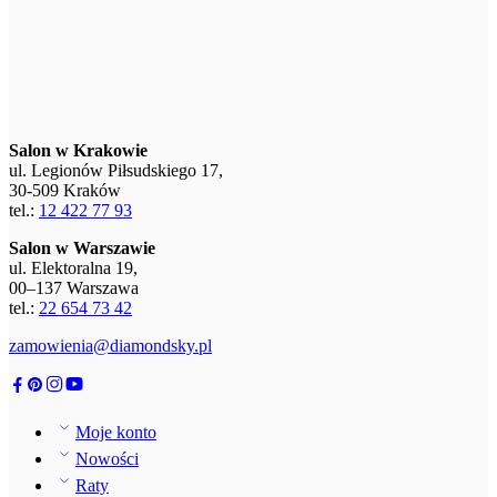
tel.:
12 422 77 93
Salon w Warszawie
ul. Elektoralna 19,
00–137 Warszawa
tel.:
22 654 73 42
zamowienia@diamondsky.pl
Moje konto
Nowości
Raty
Voucher
Wycena
Koszyk
Nasz zespół
Kontakt
Jak zmierzyć rozmiar?
Pudełka na pierścionek