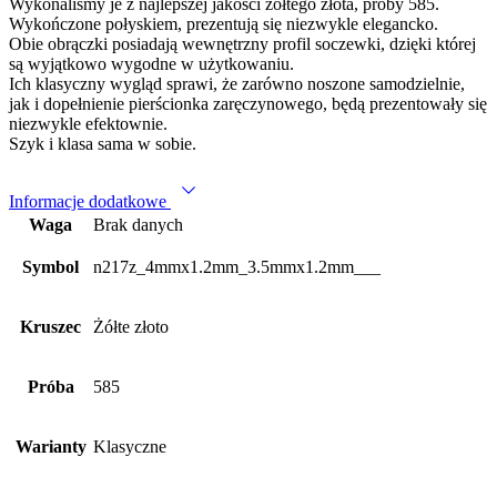
Szyk i klasa sama w sobie.
Informacje dodatkowe
Waga
Brak danych
Symbol
n217z_4mmx1.2mm_3.5mmx1.2mm___
Kruszec
Żółte złoto
Próba
585
Warianty
Klasyczne
Bezpłatnie – czas realizacji może zostać wydłużony do
Grawer
4 dni.
W trakcie zamówienie jest możliwość dopasowania
Zmiana
bezpłatnego rozmiaru. Później to koszt od 1 szt.: 100-
rozmiaru
150 Pln – obrączki klasyczne, 300 – 500 Pln z