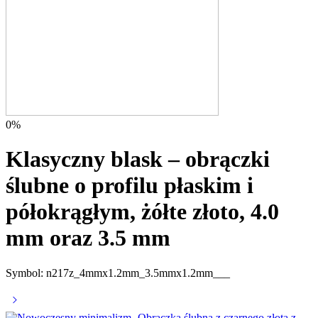
0%
Klasyczny blask – obrączki
ślubne o profilu płaskim i
półokrągłym, żółte złoto, 4.0
mm oraz 3.5 mm
Symbol: n217z_4mmx1.2mm_3.5mmx1.2mm___
Nowoczesny minimalizm -Obrączka ślubna z czarnego złota z
rubinem
10900
zł