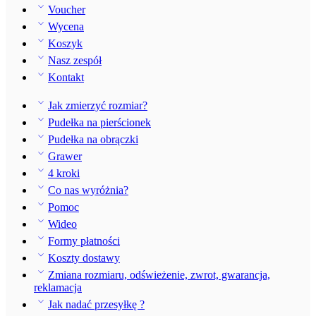
Pudełka na obrączki
Grawer
4 kroki
Co nas wyróżnia?
Pomoc
Wideo
Formy płatności
Koszty dostawy
Zmiana rozmiaru, odświeżenie, zwrot, gwarancja,
reklamacja
Jak nadać przesyłkę ?
Kliknij poniżej i zapisz się do Newslettera.
Następnie zamów bezpłatną miarkę jubilerską
i otrzymuj aktualne kupony rabatowe.
Zapisz się do newslettera