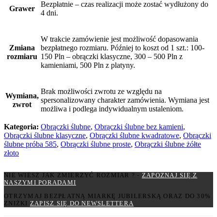
kamieniami, 500 Pln z platyny.
Brak możliwości zwrotu ze względu na
Wymiana,
spersonalizowany charakter zamówienia. Wymiana jest
zwrot
możliwa i podlega indywidualnym ustaleniom.
Kategoria:
Obrączki ślubne
,
Obrączki ślubne bez kamieni
,
Obrączki ślubne klasyczne
,
Obrączki ślubne kwadratowe
,
Obrączki
ślubne próba 585
,
Obrączki ślubne proste
,
Obrączki ślubne żółte
złoto
NIE WIESZ JAK ZMIERZYĆ ROZMIAR ? -
ZAPOZNAJ SIĘ Z
NASZYMI PORADAMI
OTRZYMAJ BEZPŁATNĄ MIARKĘ JUBILERSKĄ ORAZ DO 30%
ZNIŻKI
ZAPISZ SIĘ DO NEWSLETTERA
Salon w Krakowie
ul. Legionów Piłsudskiego 17,
30-509 Kraków