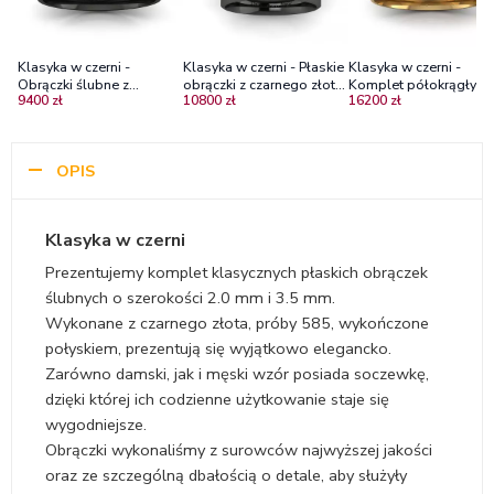
Klasyka w czerni -
Klasyka w czerni - Płaskie
Klasyka w czerni -
Obrączki ślubne z
obrączki z czarnego złota,
Komplet półokrągłych
9400 zł
10800 zł
16200 zł
czarnego złota, 3mm,
mat w poprzek 6mm
obrączek ślubnych z
3,5mm
żółtego i czarnego złot
6,0mm, 4,8mm
OPIS
Klasyka w czerni
Prezentujemy komplet klasycznych płaskich obrączek
ślubnych o szerokości 2.0 mm i 3.5 mm.
Wykonane z czarnego złota, próby 585, wykończone
połyskiem, prezentują się wyjątkowo elegancko.
Zarówno damski, jak i męski wzór posiada soczewkę,
dzięki której ich codzienne użytkowanie staje się
wygodniejsze.
Obrączki wykonaliśmy z surowców najwyższej jakości
oraz ze szczególną dbałością o detale, aby służyły