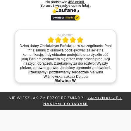
Na podstawie
453 opinii
.
Sprawdź wszystkie opinie
tutaj
.
06.05.2026
Dzień dobry Chciałabym Państwu a w szczególności Pani
*** z salonu z Krakowa podziękować za świetną
komunikację, indywidualne podejście oraz życzliwość
jaką Pani *** cechowała się przez cały proces produkcji
naszych obrączek. Dziękujemy za doradztwo! Wyszły
piękne, zarówno grawer. Jesteśmy ogromnie zadowoleni.
Dziękujemy i pozdrawiamy serdecznie Malwina
Wiśniewska Łukasz Deluga
Malwina W.
NIE WIESZ JAK ZMIERZYĆ ROZMIAR ? -
ZAPOZNAJ SIĘ Z
NASZYMI PORADAMI