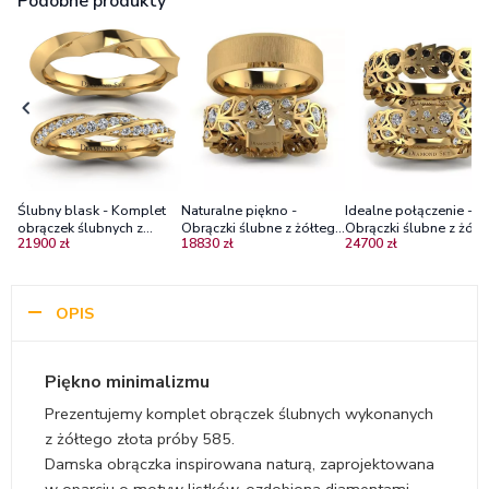
Podobne produkty
Ślubny blask - Komplet
Naturalne piękno -
Idealne połączenie -
obrączek ślubnych z
Obrączki ślubne z żółtego
Obrączki ślubne z żółt
21900 zł
18830 zł
24700 zł
żółtego złota z
złota z brylantami
złota z diamentami -
diamentami
błysk
OPIS
Piękno minimalizmu
Prezentujemy komplet obrączek ślubnych wykonanych
z żółtego złota próby 585.
Damska obrączka inspirowana naturą, zaprojektowana