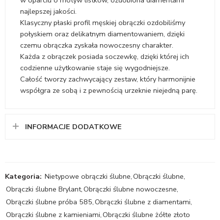
w oparciu o motyw listków, ozdobiona diamentami
najlepszej jakości.
Klasyczny płaski profil męskiej obrączki ozdobiliśmy
połyskiem oraz delikatnym diamentowaniem, dzięki
czemu obrączka zyskała nowoczesny charakter.
Każda z obrączek posiada soczewkę, dzięki której ich
codzienne użytkowanie staje się wygodniejsze.
Całość tworzy zachwycający zestaw, który harmonijnie
współgra ze sobą i z pewnością urzeknie niejedną parę.
INFORMACJE DODATKOWE
Kategoria:
Nietypowe obrączki ślubne
,
Obrączki ślubne
,
Obrączki ślubne Brylant
,
Obrączki ślubne nowoczesne
,
Obrączki ślubne próba 585
,
Obrączki ślubne z diamentami
,
Obrączki ślubne z kamieniami
,
Obrączki ślubne żółte złoto