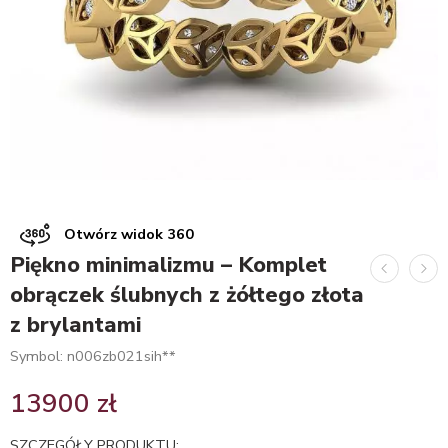
Otwórz widok 360
Piękno minimalizmu – Komplet
obrączek ślubnych z żółtego złota
z brylantami
Symbol: n006zb021sih**
13900
zł
SZCZEGÓŁY PRODUKTU: