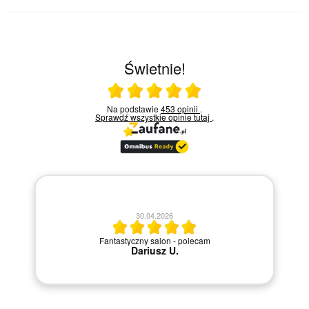
Świetnie!
Ocena średnia 5 na 5
Na podstawie
453 opinii
.
Sprawdź wszystkie opinie
tutaj
.
20.04.2026
M
Szybka i sprawna obsługa.