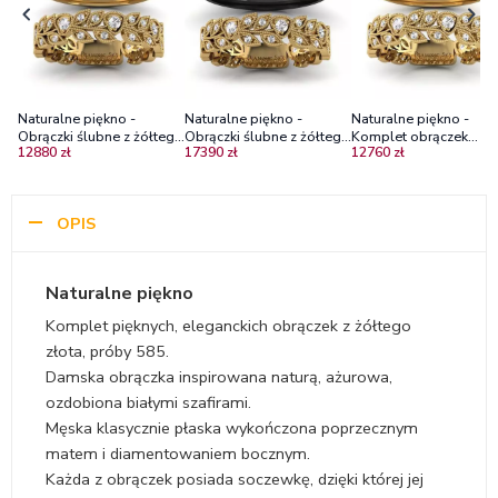
Naturalne piękno -
Naturalne piękno -
Naturalne piękno -
Obrączki ślubne z żółtego
Obrączki ślubne z żółtego
Komplet obrączek
12880 zł
17390 zł
12760 zł
złota z białymi szafirami
i czarnego złota z białymi
ślubnych z żółtego złot
szafirami
białymi szafirami
OPIS
Naturalne piękno
Komplet pięknych, eleganckich obrączek z żółtego
złota, próby 585.
Damska obrączka inspirowana naturą, ażurowa,
ozdobiona białymi szafirami.
Męska klasycznie płaska wykończona poprzecznym
matem i diamentowaniem bocznym.
Każda z obrączek posiada soczewkę, dzięki której jej