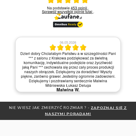
Ocena średnia 5 na 5
Na podstawie
453 opinii
.
Sprawdź wszystkie opinie
tutaj
.
06.05.2026
Dzień dobry Chciałabym Państwu a w szczególności Pani
*** z salonu z Krakowa podziękować za świetną
komunikację, indywidualne podejście oraz życzliwość
jaką Pani *** cechowała się przez cały proces produkcji
naszych obrączek. Dziękujemy za doradztwo! Wyszły
piękne, zarówno grawer. Jesteśmy ogromnie zadowoleni.
Dziękujemy i pozdrawiamy serdecznie Malwina
Wiśniewska Łukasz Deluga
Malwina W.
NIE WIESZ JAK ZMIERZYĆ ROZMIAR ? -
ZAPOZNAJ SIĘ Z
NASZYMI PORADAMI