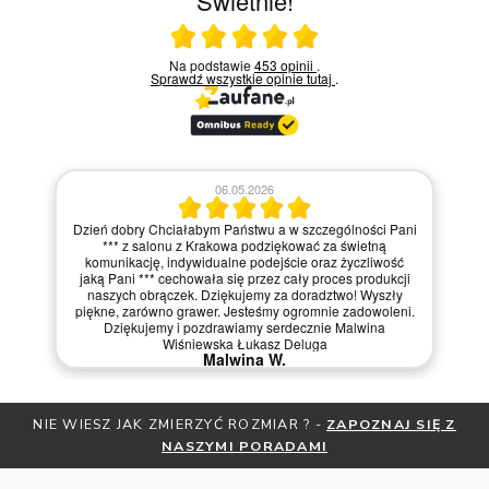
Świetnie!
Ocena średnia 5 na 5
Na podstawie
453 opinii
.
Sprawdź wszystkie opinie
tutaj
.
06.05.2026
Dzień dobry Chciałabym Państwu a w szczególności Pani
*** z salonu z Krakowa podziękować za świetną
komunikację, indywidualne podejście oraz życzliwość
jaką Pani *** cechowała się przez cały proces produkcji
naszych obrączek. Dziękujemy za doradztwo! Wyszły
piękne, zarówno grawer. Jesteśmy ogromnie zadowoleni.
Dziękujemy i pozdrawiamy serdecznie Malwina
Wiśniewska Łukasz Deluga
Malwina W.
NIE WIESZ JAK ZMIERZYĆ ROZMIAR ? -
ZAPOZNAJ SIĘ Z
NASZYMI PORADAMI