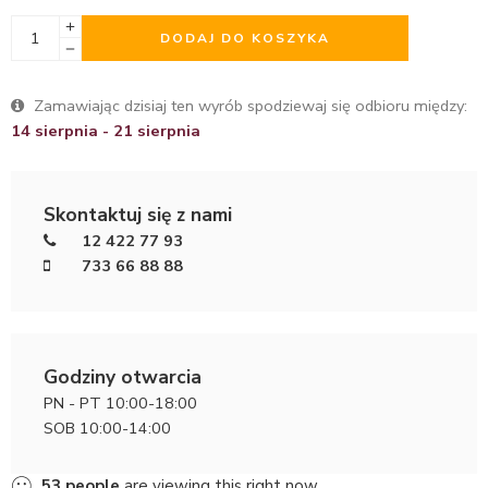
DODAJ DO KOSZYKA
Zamawiając dzisiaj ten wyrób spodziewaj się odbioru między:
14 sierpnia - 21 sierpnia
Skontaktuj się z nami
12 422 77 93
733 66 88 88
Godziny otwarcia
PN - PT 10:00-18:00
SOB 10:00-14:00
53
people
are viewing this right now