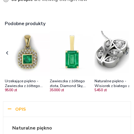
Podobne produkty
Urzekające piękno -
Zawieszka z żółtego
Naturalne piękno -
Zawieszka z żółtego
złota, Diamond Sky,
Wisiorek z białego zło
9500 zł
35000 zł
5450 zł
złota, Diamond Sky,
diamenty, szmaragdy-
szafirami bez miligryfu,
diamenty, szmaragdy
Głębia szmaragdu
bez zawieszki z
łańcuszkiem
OPIS
Naturalne piękno