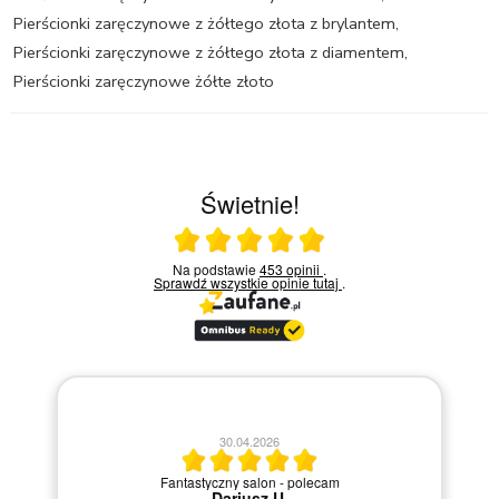
Pierścionki zaręczynowe z żółtego złota z brylantem
,
Pierścionki zaręczynowe z żółtego złota z diamentem
,
Pierścionki zaręczynowe żółte złoto
Świetnie!
Ocena średnia 5 na 5
Na podstawie
453 opinii
.
Sprawdź wszystkie opinie
tutaj
.
20.04.2026
M
Szybka i sprawna obsługa.