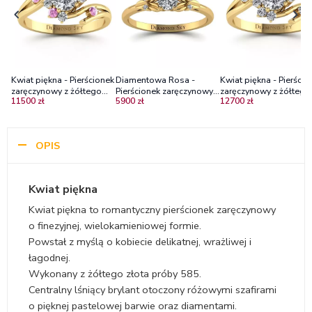
Kwiat piękna - Pierścionek
Diamentowa Rosa -
Kwiat piękna - Pierścio
zaręczynowy z żółtego
Pierścionek zaręczynowy z
zaręczynowy z żółtego
11500 zł
5900 zł
12700 zł
złota z diamentami i
żółtego złota z
złota z diamentami,
różowymi szafirami
diamentami
centralny brylant 0,36 c
OPIS
Kwiat piękna
Kwiat piękna to romantyczny pierścionek zaręczynowy
o finezyjnej, wielokamieniowej formie.
Powstał z myślą o kobiecie delikatnej, wrażliwej i
łagodnej.
Wykonany z żółtego złota próby 585.
Centralny lśniący brylant otoczony różowymi szafirami
o pięknej pastelowej barwie oraz diamentami.