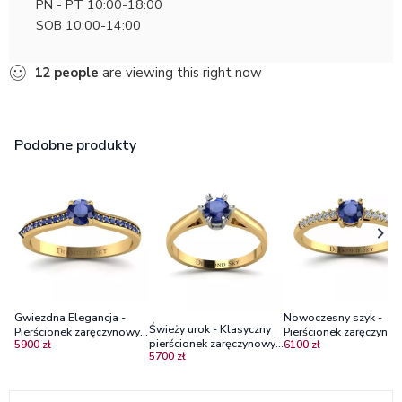
PN - PT 10:00-18:00
SOB 10:00-14:00
12
people
are viewing this right now
Podobne produkty
Gwiezdna Elegancja -
Nowoczesny szyk -
Świeży urok - Klasyczny
Pierścionek zaręczynowy z
Pierścionek zaręczynow
pierścionek zaręczynowy z
5900 zł
6100 zł
żółtego złota z szafirami
żółtego złota z szafire
5700 zł
dwukolorowego złota z
diamentami
szafirem