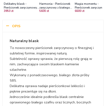
Delikatny blask -
Harmonia - Pierścionek
Magia momentu -
Pierścionek zaręczynowy z
zaręczynowy z białego
Pierścionek zaręczynow
3950 zł
5600 zł
6600 zł
białego złota z białym
złota z białym szafirem i
czarnego złota z biały
szafirem i diamentami
diamentami
szafirem i diamentami
OPIS
Naturalny blask
To nowoczesny pierścionek zaręczynowy o finezyjnej i
subtelnej formie, inspirowanej naturą.
Subtelność oprawy sprawia, że pierwszą rolę grają w
nim, zachwycające swoim blaskiem kamienie
szlachetne.
Wykonany z ponadczasowego, białego złota próby
585.
Delikatna oprawa nadaje pierścionkowi lekkości i
pięknie prezentuje się na dłoni.
Jednocześnie idealnie podkreśla blask centralnie
oprawionego białego szafiru oraz licznych, bocznych