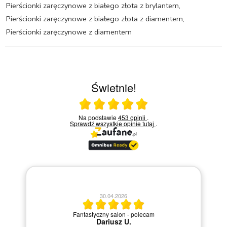
Pierścionki zaręczynowe z białego złota z brylantem
,
Pierścionki zaręczynowe z białego złota z diamentem
,
Pierścionki zaręczynowe z diamentem
Świetnie!
Ocena średnia 5 na 5
Na podstawie
453 opinii
.
Sprawdź wszystkie opinie
tutaj
.
20.04.2026
M
Szybka i sprawna obsługa.