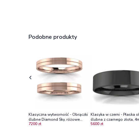
Podobne produkty
Klasyczna wytworność - Obrączki
Klasyka w czerni - Płaska 
ślubne Diamond Sky, różowe
ślubna z czarnego złota, 4
7200 zł
5600 zł
złoto, próba 585, 3mm
Diamond Sky