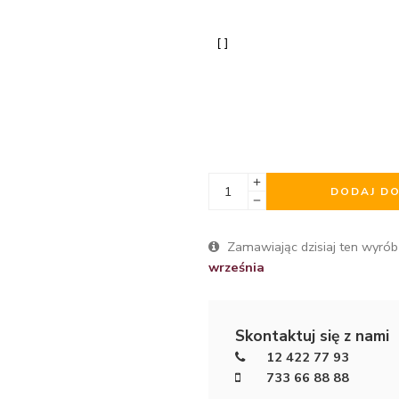
DODAJ D
Zamawiając dzisiaj ten wyrób
września
Skontaktuj się z nami
12 422 77 93
733 66 88 88