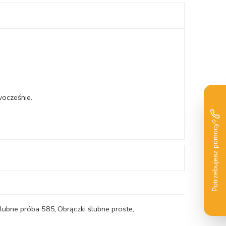
wocześnie.
ślubne próba 585
,
Obrączki ślubne proste
,