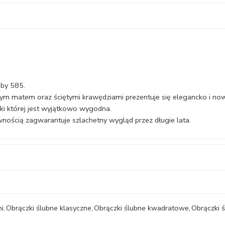
óby 585.
ym matem oraz ściętymi krawędziami prezentuje się elegancko i no
ki której jest wyjątkowo wygodna.
nością zagwarantuje szlachetny wygląd przez długie lata.
ni
,
Obrączki ślubne klasyczne
,
Obrączki ślubne kwadratowe
,
Obrączki 