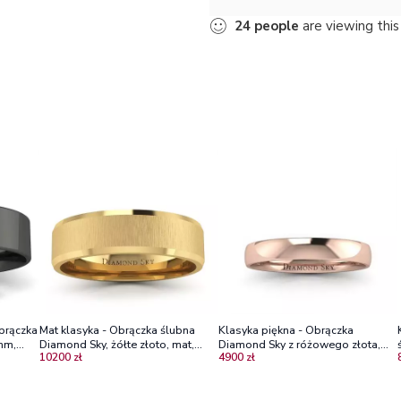
24
people
are viewing this
obrączka
Mat klasyka - Obrączka ślubna
Klasyka piękna - Obrączka
mm,
Diamond Sky, żółte złoto, mat,
Diamond Sky z różowego złota,
10200 zł
4900 zł
6.5mm
próba 585, 3mm