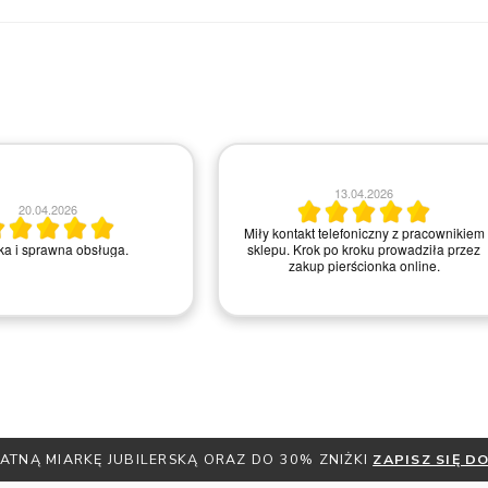
13.04.2026
20.04.2026
Miły kontakt telefoniczny z pracownikiem
a i sprawna obsługa.
sklepu. Krok po kroku prowadziła przez
zakup pierścionka online.
ATNĄ MIARKĘ JUBILERSKĄ ORAZ DO 30% ZNIŻKI
ZAPISZ SIĘ 