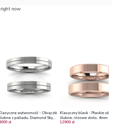
 right now
Klasyczna wytworność - Obrączki
Klasyczny blask - Płaskie obrączki
Klasyczn
ślubne z palladu, Diamond Sky,
ślubne, różowe złoto, 4mm
obrączki
8000 zł
12900 zł
17000 zł
3mm
3mm