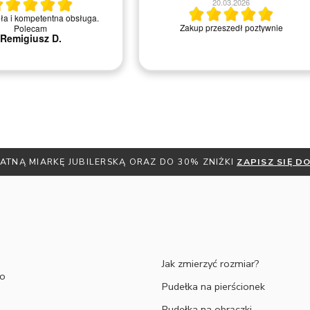
20.03.2026
sprawie pierścionków i ludzie bardzo chętn
do pomocy i rozwiewania wszelkich pytań 
 przeszedł poztywnie
wątpliwości. Dodatkowo cały czas jest się
informowanym mailowo na temat statusu
swojego zamówienie a same produkty są
bardzo solidnie wykonane. Serdecznie
polecam!
Michał M.
J BEZPŁATNĄ MIARKĘ JUBILERSKĄ ORAZ DO 30% ZNIŻKI
ZAPIS
Jak zmierzyć rozmiar?
to
Pudełka na pierścionek
Pudełka na obrączki