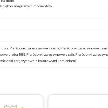
 na dłoni.
śli piękno magicznych momentów.
zynowe
,
Pierścionki zaręczynowe czarne
,
Pierścionki zaręczynowe czarn
ynowe próba 585
,
Pierścionki zaręczynowe szafir
,
Pierścionki zaręcz
erścionki zaręczynowe z kolorowymi kamieniami
18.03.2026
Bardzo profesjonalne doradzanie w