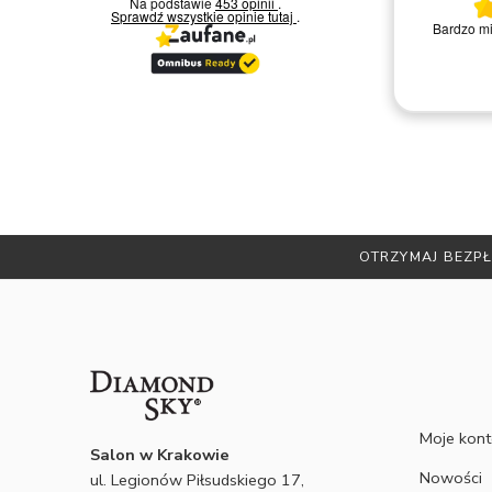
Na podstawie
453 opinii
.
Sprawdź wszystkie opinie
tutaj
.
Bardzo miła i kompetentna obsługa.
Zakup
Polecam
Remigiusz D.
OTRZYMA
Moje kon
Salon w Krakowie
Nowości
ul. Legionów Piłsudskiego 17,