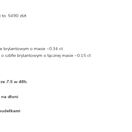
i to:
5490
zł
zł
ifie brylantowym o masie ~0.34 ct
 szlifie brylantowym o łącznej masie ~0.15 ct
rze 7.5 w 48h.
 na dłoni
 pudełkami