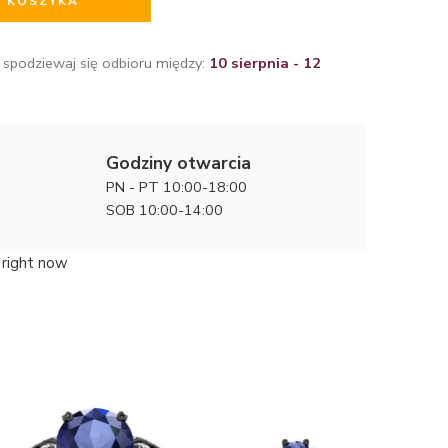
O KOSZYKA
 spodziewaj się odbioru między:
10 sierpnia - 12
Godziny otwarcia
PN - PT 10:00-18:00
SOB 10:00-14:00
 right now
Diamento
zaręczyn
7570 zł
diamenta