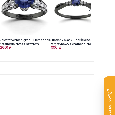
Majestatyczne piękno - Pierścionek
Subtelny blask - Pierścionek
z czarnego złota z szafirem i
zaręczynowy z czarnego złota z
29600 zł
4900 zł
brylantami
szafirem i diamentami