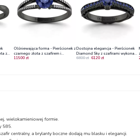
ek
Olśniewająca forma - Pierścionek z
Dostojna elegancja - Pierścionek
ta z
czarnego złota z szafirem i
Diamond Sky z szafirami wykonany
11500 zł
6800 zł
6120 zł
brylantami
z czarnego złota
ej, wielokamieniowej formie.
y 585.
afir centralny, a brylanty boczne dodają mu blasku i elegancji.