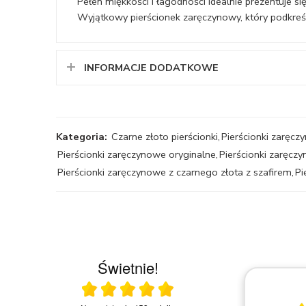
Pełen miękkości i łagodności idealnie prezentuje się
Wyjątkowy pierścionek zaręczynowy, który podkre
INFORMACJE DODATKOWE
Kategoria:
Czarne złoto pierścionki
,
Pierścionki zaręc
Pierścionki zaręczynowe oryginalne
,
Pierścionki zaręcz
Pierścionki zaręczynowe z czarnego złota z szafirem
,
Pi
Świetnie!
Ocena średnia 5 na 5
23.03.2026