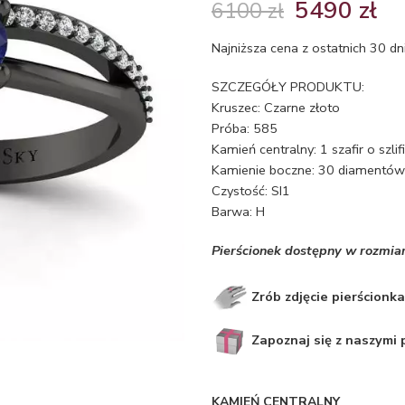
5490
zł
6100
zł
Najniższa cena z ostatnich 30 dn
SZCZEGÓŁY PRODUKTU:
Kruszec: Czarne złoto
Próba: 585
Kamień centralny: 1 szafir o szl
Kamienie boczne: 30 diamentów o
Czystość: SI1
Barwa: H
Pierścionek dostępny w rozmia
Zrób zdjęcie pierścionka
Zapoznaj się z naszymi
KAMIEŃ CENTRALNY