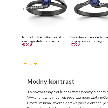
Modny kontrast - Pierścionek z
Brylantowy czar - Pierścion
czarnego złota z szafirem i
zaręczynowy z czarnego zło
6100 zł
4700 zł
diamentami, Diamond Sky
szafirem i diamentami
OPIS
Modny kontrast
To nowoczesny pierścionek zaręczynowy o finezyjn
Wykonany z najmodniejszego czarnego złota prób
Prosta, minimalistyczna oprawa pięknie eksponuje sz