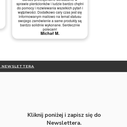
03.03.2026
i
i
Wszystko ok, ba
Nie ma uwag. Konkretny towar
kontakci
Z SIĘ DO NEWSLETTERA
Kliknij poniżej i zapisz się do
Newslettera.