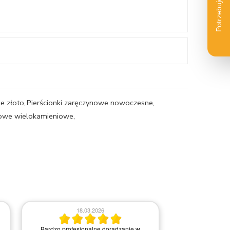
e złoto
,
Pierścionki zaręczynowe nowoczesne
,
ynowe wielokamieniowe
,
2