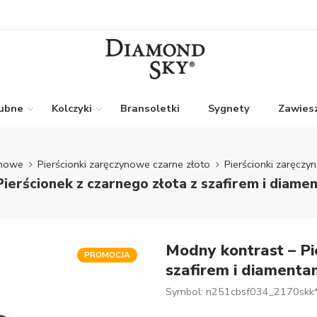
lubne
Kolczyki
Bransoletki
Sygnety
Zawiesz
ynowe
Pierścionki zaręczynowe czarne złoto
Pierścionki zaręczy
Pierścionek z czarnego złota z szafirem i diame
Modny kontrast – Pi
PROMOCJA
szafirem i diamenta
Symbol: n251cbsf034_2170skk