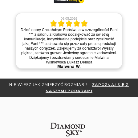
06.05.2026
Dzień dobry Chciałabym Państwu a w szczególności Pani
*** z salonu z Krakowa podziękować za świetną
komunikację, indywidualne podejście oraz życzliwość
jaką Pani *** cechowała się przez cały proces produkcji
naszych obrączek. Dziękujemy za doradztwo! Wyszły
piękne, zarówno grawer. Jesteśmy ogromnie zadowoleni.
Dziękujemy i pozdrawiamy serdecznie Malwina
Wiśniewska Łukasz Deluga
Malwina W.
NIE WIESZ JAK ZMIERZYĆ ROZMIAR ? -
ZAPOZNAJ SIĘ Z
NASZYMI PORADAMI