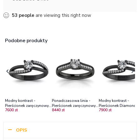
53
people
are viewing this right now
Podobne produkty
Modny kontrast -
Ponadczasowa linia -
Modny kontrast -
Pierścionek zaręczynowy z
Pierścionek zaręczynowy z
Pierścionek Diamond Sk
7600 zł
8440 zł
7900 zł
czarnego złota z
czarnego złota z
czarne złoto, diamenty
brylantami VS2/G
diamentami
SI2/H
OPIS