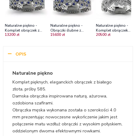
Naturalne piękno -
Naturalne piękno -
Naturalne piękno -
Komplet obrączek z
Obrączki ślubne z
Komplet obrączek
13200 zł
15600 zł
20500 zł
białego złota z szafirami
czarnego i białego złota z
ślubnych Diamond Sky 
szafirami
białego złota z
diamentami
OPIS
Naturalne piękno
Komplet pięknych, eleganckich obrączek z białego
złota, próby 585.
Damska obrączka inspirowana naturą, ażurowa,
ozdobiona szafirami.
Obrączka męska wykonana została o szerokości 4.0
mm prezentując nowoczesne wykończenie jakim jest
połączenie matu wzdłuż obrączki z wysokim połyskiem,
oddzielonym dwoma efektownymi rowkami.