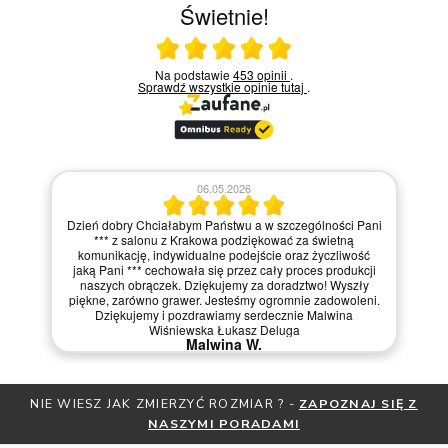
Świetnie!
Ocena średnia 5 na 5
Na podstawie
453 opinii
.
Sprawdź wszystkie opinie
tutaj
.
06.05.2026
Dzień dobry Chciałabym Państwu a w szczególności Pani
*** z salonu z Krakowa podziękować za świetną
komunikację, indywidualne podejście oraz życzliwość
jaką Pani *** cechowała się przez cały proces produkcji
naszych obrączek. Dziękujemy za doradztwo! Wyszły
piękne, zarówno grawer. Jesteśmy ogromnie zadowoleni.
Dziękujemy i pozdrawiamy serdecznie Malwina
Wiśniewska Łukasz Deluga
Malwina W.
NIE WIESZ JAK ZMIERZYĆ ROZMIAR ? -
ZAPOZNAJ SIĘ Z
NASZYMI PORADAMI