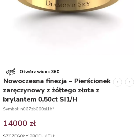
Otwórz widok 360
Nowoczesna finezja – Pierścionek
zaręczynowy z żółtego złota z
brylantem 0,50ct SI1/H
Symbol: n067zb060si1h*
14000
zł
SZCZEGÓŁY PRODUKTU: