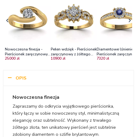
Nowoczesna finezja -
Pełen wdzięk - Pierścionek
Diamentowe lśnienie -
Pierścionek zaręczynowy z
zaręczynowy z żółtego
Pierścionek zaręczynow
25000 zł
10900 zł
7320 zł
żółtego złota z brylantem
złota z diamentami
żółtego złota z szafire
SI1/H
brylantami
OPIS
Nowoczesna finezja
Zapraszamy do odkrycia wyjątkowego pierścionka,
który łączy w sobie nowoczesny styl, minimalistyczną
elegancję oraz subtelność. Wykonany z trwałego
żółtego złota, ten unikatowy pierścień jest subtelnie
zdobiony diamentem o szlifie brylantowym.