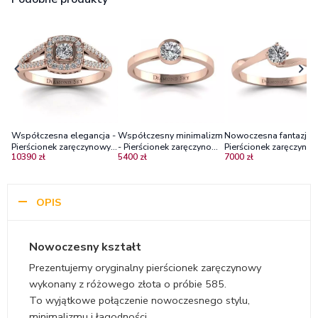
Współczesna elegancja -
Współczesny minimalizm
Nowoczesna fantazja -
Pierścionek zaręczynowy z
- Pierścionek zaręczynowy
Pierścionek zaręczyno
10390 zł
5400 zł
7000 zł
różowego złota z
Diamond Sky z różowego
Diamond Sky, różowe
diamentami
złota z diamentem
złoto, diament VS2/G
OPIS
Nowoczesny kształt
Prezentujemy oryginalny pierścionek zaręczynowy
wykonany z różowego złota o próbie 585.
To wyjątkowe połączenie nowoczesnego stylu,
minimalizmu i łagodności.