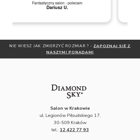
M
Szybka i sprawna obsługa.
NIE WIESZ JAK ZMIERZYĆ ROZMIAR ? -
ZAPOZNAJ SIĘ Z
NASZYMI PORADAMI
Salon w Krakowie
ul. Legionów Piłsudskiego 17,
30-509 Kraków
tel.:
12 422 77 93