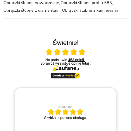
Obrączki ślubne nowoczesne
,
Obrączki ślubne próba 585
,
Obrączki ślubne z diamentami
,
Obrączki ślubne z kamieniami
Świetnie!
Ocena średnia 5 na 5
Na podstawie
453 opinii
.
Sprawdź wszystkie opinie
tutaj
.
20.04.2026
M
Szybka i sprawna obsługa.