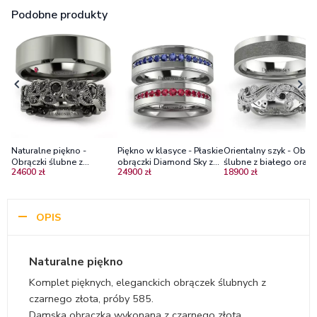
Podobne produkty
Naturalne piękno -
Piękno w klasyce - Płaskie
Orientalny szyk - Obrąc
Obrączki ślubne z
obrączki Diamond Sky z
ślubne z białego oraz
24600 zł
24900 zł
18900 zł
czarnego złota z czarnymi
białego złota z szafirami
czarnego złota z
diamentami i rubinem
oraz rubinami
diamentami - Diamond
Sky
OPIS
Naturalne piękno
Komplet pięknych, eleganckich obrączek ślubnych z
czarnego złota, próby 585.
Damska obrączka wykonana z czarnego złota,