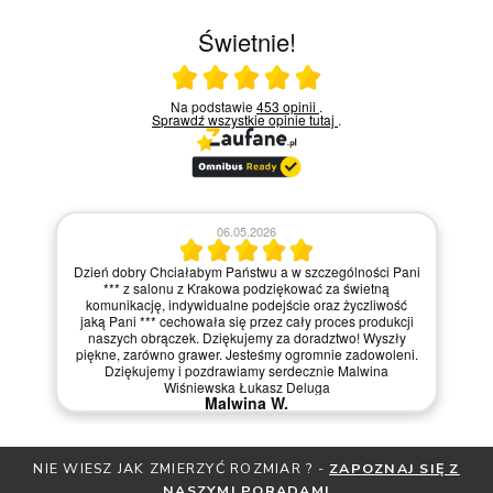
Świetnie!
Ocena średnia 5 na 5
Na podstawie
453 opinii
.
Sprawdź wszystkie opinie
tutaj
.
06.05.2026
Dzień dobry Chciałabym Państwu a w szczególności Pani
*** z salonu z Krakowa podziękować za świetną
komunikację, indywidualne podejście oraz życzliwość
jaką Pani *** cechowała się przez cały proces produkcji
naszych obrączek. Dziękujemy za doradztwo! Wyszły
piękne, zarówno grawer. Jesteśmy ogromnie zadowoleni.
Dziękujemy i pozdrawiamy serdecznie Malwina
Wiśniewska Łukasz Deluga
Malwina W.
NIE WIESZ JAK ZMIERZYĆ ROZMIAR ? -
ZAPOZNAJ SIĘ Z
NASZYMI PORADAMI