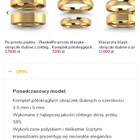
Po prostu piękno - Płaskie
Po prostu klasyka -
Klasyczny blask -
obrączki ślubne z żółtego
Komplet półokrągłych
obrączki ślubne o profi
17600 zł
7200 zł
11000 zł
złota, 5mm, 6mm
obrączek z żółtego złota,
płaskim i półokrągłym,
3mm
żółte złoto, 4.0 mm or
3.5 mm
OPIS
Ponadczasowy model
Komplet półokrągłych obrączek ślubnych o szerokości
3.5 mm i 5 mm.
Wykonane z najlepszej jakości żółtego złota, próby
585.
Wykończone połyskiem i delikatnie ściętymi
krawędziami prezentują się niezwykle elegancko.