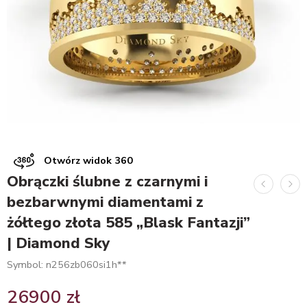
Otwórz widok 360
Obrączki ślubne z czarnymi i
bezbarwnymi diamentami z
żółtego złota 585 „Blask Fantazji”
| Diamond Sky
Symbol: n256zb060si1h**
26900
zł