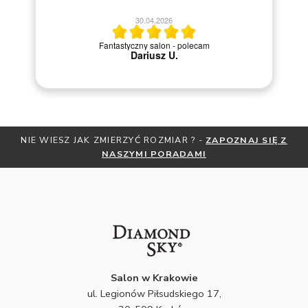
ani
30.04.2026
ć
Fantastyczny salon - polecam
ji
Dariusz U.
y
i.
NIE WIESZ JAK ZMIERZYĆ ROZMIAR ? -
ZAPOZNAJ SIĘ Z
NASZYMI PORADAMI
Salon w Krakowie
ul. Legionów Piłsudskiego 17,