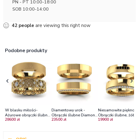
PN - PT 10:00-18:00
SOB 10:00-14:00
42
people
are viewing this right now
Podobne produkty
W blasku miłości-
Diamentowy urok -
Niesamowite piękno -
Ażurowe obrączki ślubne
Obrączki ślubne Diamond
Obrączki ślubne, żółte
28600 zł
23500 zł
19900 zł
z żółtego złota z
Sky z żółtego złota z
złoto, diamenty, czarne
diamentami
diamentami
brylanty