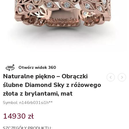
Otwórz widok 360
Naturalne piękno – Obrączki
ślubne Diamond Sky z różowego
złota z brylantami, mat
Symbol: n146rb031si1h**
14930
zł
SZCZEGÓŁY PRODUKTU: