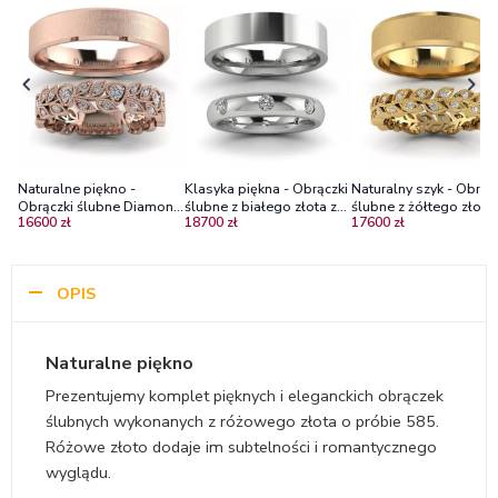
Naturalne piękno -
Klasyka piękna - Obrączki
Naturalny szyk - Obrąc
Obrączki ślubne Diamond
ślubne z białego złota z
ślubne z żółtego złota 
16600 zł
18700 zł
17600 zł
Sky z różowego złota z
brylantami
diamentami
brylantami - mat w
poprzek
OPIS
Naturalne piękno
Prezentujemy komplet pięknych i eleganckich obrączek
ślubnych wykonanych z różowego złota o próbie 585.
Różowe złoto dodaje im subtelności i romantycznego
wyglądu.