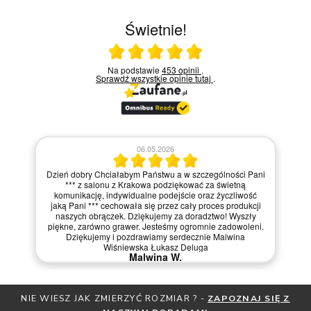
Świetnie!
Ocena średnia 5 na 5
Na podstawie
453 opinii
.
Sprawdź wszystkie opinie
tutaj
.
06.05.2026
Dzień dobry Chciałabym Państwu a w szczególności Pani
*** z salonu z Krakowa podziękować za świetną
komunikację, indywidualne podejście oraz życzliwość
jaką Pani *** cechowała się przez cały proces produkcji
naszych obrączek. Dziękujemy za doradztwo! Wyszły
piękne, zarówno grawer. Jesteśmy ogromnie zadowoleni.
Dziękujemy i pozdrawiamy serdecznie Malwina
Wiśniewska Łukasz Deluga
Malwina W.
NIE WIESZ JAK ZMIERZYĆ ROZMIAR ? -
ZAPOZNAJ SIĘ Z