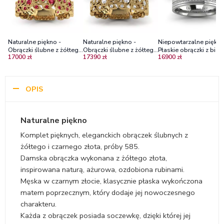
Naturalne piękno -
Naturalne piękno -
Niepowtarzalne piękno
Obrączki ślubne z żółtego
Obrączki ślubne z żółtego
Płaskie obrączki z biał
17000 zł
17390 zł
16900 zł
i czarnego złota z
i czarnego złota z białymi
i czarnego złota z
rubinami
szafirami
diamentami
OPIS
Naturalne piękno
Komplet pięknych, eleganckich obrączek ślubnych z
żółtego i czarnego złota, próby 585.
Damska obrączka wykonana z żółtego złota,
inspirowana naturą, ażurowa, ozdobiona rubinami.
Męska w czarnym złocie, klasycznie płaska wykończona
matem poprzecznym, który dodaje jej nowoczesnego
charakteru.
Każda z obrączek posiada soczewkę, dzięki której jej