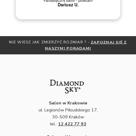
M
Szybka i sprawna obsługa.
NIE WIESZ JAK ZMIERZYĆ ROZMIAR ? -
ZAPOZNAJ SIĘ Z
NASZYMI PORADAMI
Salon w Krakowie
ul. Legionów Piłsudskiego 17,
30-509 Kraków
tel.:
12 422 77 93