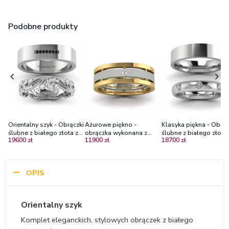
Podobne produkty
Orientalny szyk - Obrączki
Ażurowe piękno -
Klasyka piękna - Obrąc
ślubne z białego złota z
obrączka wykonana z
ślubne z białego złota 
19600 zł
11900 zł
18700 zł
białymi szafirami oraz
żółtego i białego złota
brylantami
czarnymi brylantami
OPIS
Orientalny szyk
Komplet eleganckich, stylowych obrączek z białego