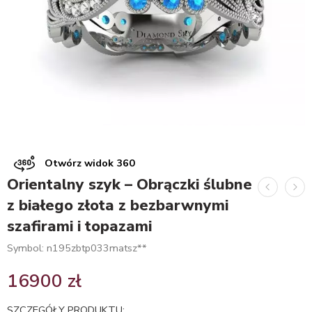
Otwórz widok 360
Orientalny szyk – Obrączki ślubne
z białego złota z bezbarwnymi
szafirami i topazami
Symbol: n195zbtp033matsz**
16900
zł
SZCZEGÓŁY PRODUKTU: