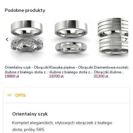
Podobne produkty
Orientalny szyk - Obrączki
Klasyka piękna - Obrączki
Diamentowa nostalgia
ślubne z białego złota z
ślubne z białego złota z
Obrączki ślubne
18900 zł
18700 zł
31300 zł
diamentami
brylantami
wykonane z białego zł
próby 585 z diamentam
OPIS
Orientalny szyk
Komplet eleganckich, stylowych obrączek z białego
złota, próby 585.