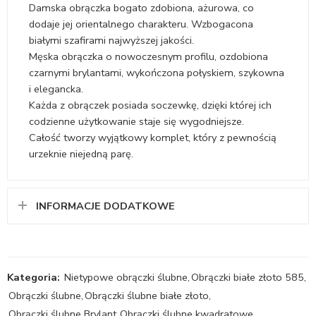
Damska obrączka bogato zdobiona, ażurowa, co
dodaje jej orientalnego charakteru. Wzbogacona
białymi szafirami najwyższej jakości.
Męska obrączka o nowoczesnym profilu, ozdobiona
czarnymi brylantami, wykończona połyskiem, szykowna
i elegancka.
Każda z obrączek posiada soczewkę, dzięki której ich
codzienne użytkowanie staje się wygodniejsze.
Całość tworzy wyjątkowy komplet, który z pewnością
urzeknie niejedną parę.
INFORMACJE DODATKOWE
Kategoria:
Nietypowe obrączki ślubne
,
Obrączki białe złoto 585
,
Obrączki ślubne
,
Obrączki ślubne białe złoto
,
Obrączki ślubne Brylant
,
Obrączki ślubne kwadratowe
,