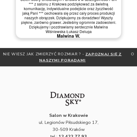
*** z salonu z Krakowa podziękować za świetną
komunikację, indywidualne podejście oraz życzliwość
jaką Pani *** cechowała się przez cały proces produkcji
naszych obrączek. Dziękujemy za doradztwo! Wyszły
piękne, zarówno grawer. Jesteśmy ogromnie zadowoleni.
Dziękujemy i pozdrawiamy serdecznie Malwina
Wiśniewska Łukasz Deluga
Malwina W.
OTRZYMAJ BEZPŁATNĄ MIARKĘ JUBILERSKĄ ORAZ DO 30%
ZNIŻKI
ZAPISZ SIĘ DO NEWSLETTERA
Salon w Krakowie
ul. Legionów Piłsudskiego 17,
30-509 Kraków
tel.:
12 422 77 93