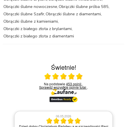
Obrączki ślubne nowoczesne
,
Obrączki ślubne próba 585
,
Obrączki ślubne Szafir
,
Obrączki ślubne z diamentami
,
Obrączki ślubne z kamieniami
,
Obrączki z białego złota z brylantami
,
Obrączki z białego złota z diamentami
Świetnie!
Ocena średnia 5 na 5
Na podstawie
453 opinii
.
Sprawdź wszystkie opinie
tutaj
.
06.05.2026
Dzień dobry Chciałabym Państwu a w szczególności Pani