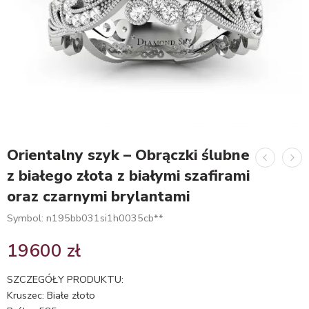
Orientalny szyk – Obrączki ślubne
z białego złota z białymi szafirami
oraz czarnymi brylantami
Symbol: n195bb031si1h0035cb**
19600
zł
SZCZEGÓŁY PRODUKTU:
Kruszec: Białe złoto