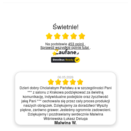
Świetnie!
Ocena średnia 5 na 5
Na podstawie
453 opinii
.
Sprawdź wszystkie opinie
tutaj
.
06.05.2026
Dzień dobry Chciałabym Państwu a w szczególności Pani
*** z salonu z Krakowa podziękować za świetną
komunikację, indywidualne podejście oraz życzliwość
jaką Pani *** cechowała się przez cały proces produkcji
naszych obrączek. Dziękujemy za doradztwo! Wyszły
piękne, zarówno grawer. Jesteśmy ogromnie zadowoleni.
Dziękujemy i pozdrawiamy serdecznie Malwina
Wiśniewska Łukasz Deluga
Malwina W.