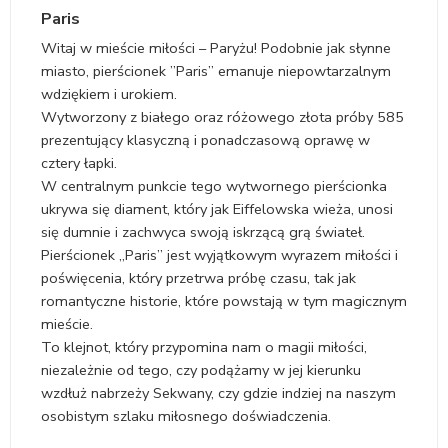
Paris
Witaj w mieście miłości – Paryżu! Podobnie jak słynne
miasto, pierścionek ”Paris” emanuje niepowtarzalnym
wdziękiem i urokiem.
Wytworzony z białego oraz różowego złota próby 585
prezentujący klasyczną i ponadczasową oprawę w
cztery łapki.
W centralnym punkcie tego wytwornego pierścionka
ukrywa się diament, który jak Eiffelowska wieża, unosi
się dumnie i zachwyca swoją iskrzącą grą świateł.
Pierścionek „Paris” jest wyjątkowym wyrazem miłości i
poświęcenia, który przetrwa próbę czasu, tak jak
romantyczne historie, które powstają w tym magicznym
mieście.
To klejnot, który przypomina nam o magii miłości,
niezależnie od tego, czy podążamy w jej kierunku
wzdłuż nabrzeży Sekwany, czy gdzie indziej na naszym
osobistym szlaku miłosnego doświadczenia.