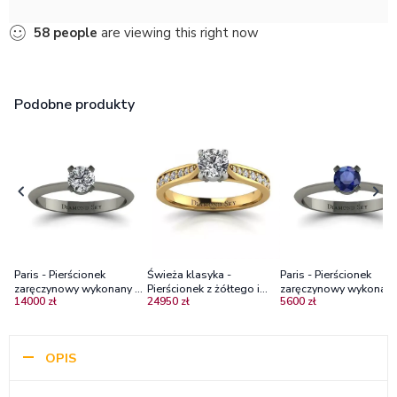
58
people
are viewing this right now
Podobne produkty
Paris - Pierścionek
Świeża klasyka -
Paris - Pierścionek
zaręczynowy wykonany z
Pierścionek z żółtego i
zaręczynowy wykonany
14000 zł
24950 zł
5600 zł
czarnego złota z
białego złota z
czarnego złota z szafi
diamentem 0.40 ct
diamentami
0.40 ct
OPIS