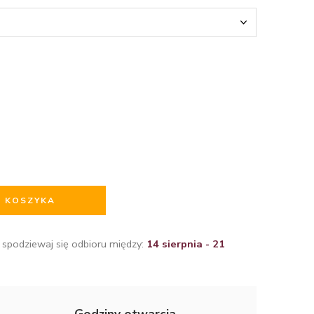
O KOSZYKA
 spodziewaj się odbioru między:
14 sierpnia - 21
Godziny otwarcia