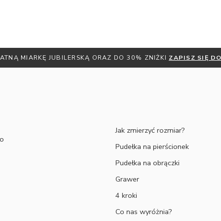
ATNĄ MIARKĘ JUBILERSKĄ ORAZ DO 30% ZNIŻKI
ZAPISZ SIĘ 
Jak zmierzyć rozmiar?
to
Pudełka na pierścionek
Pudełka na obrączki
Grawer
4 kroki
Co nas wyróżnia?