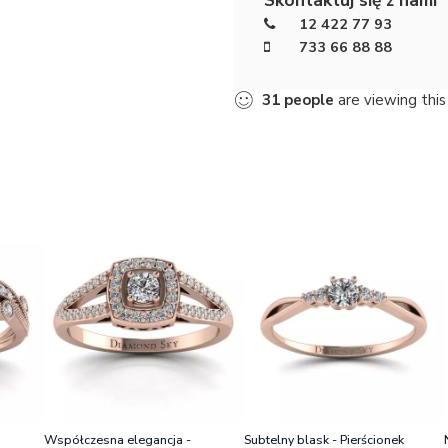
12 422 77 93
733 66 88 88
31
people
are viewing this
Współczesna elegancja -
Subtelny blask - Pierścionek