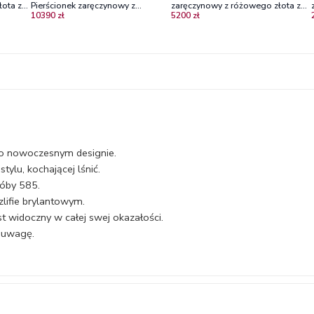
ota z
Pierścionek zaręczynowy z
zaręczynowy z różowego złota z
10390 zł
5200 zł
różowego złota z diamentami
diamentami
 o nowoczesnym designie.
ylu, kochającej lśnić.
róby 585.
ifie brylantowym.
t widoczny w całej swej okazałości.
a uwagę.