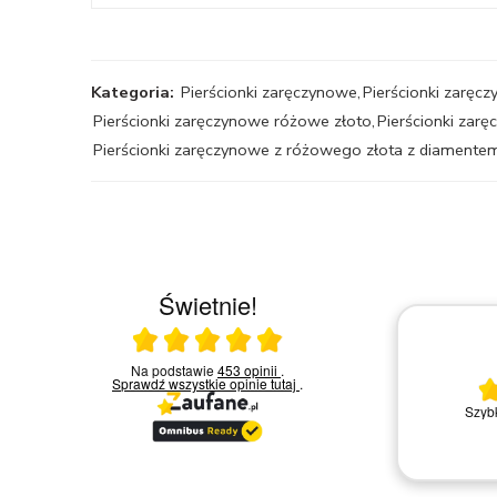
Kategoria:
Pierścionki zaręczynowe
,
Pierścionki zaręcz
Pierścionki zaręczynowe różowe złoto
,
Pierścionki zar
Pierścionki zaręczynowe z różowego złota z diamente
Świetnie!
Ocena średnia 5 na 5
30.04.2026
a w
Na podstawie
453 opinii
.
akowa
Sprawdź wszystkie opinie
tutaj
.
ję,
Fantastyczny salon - polecam
Szybk
wość
Dariusz U.
cały
k.
ękne,
ie