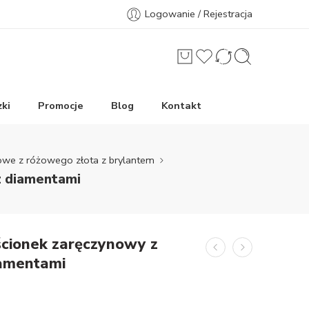
Logowanie / Rejestracja
ki
Promocje
Blog
Kontakt
nowe z różowego złota z brylantem
z diamentami
rścionek zaręczynowy z
iamentami