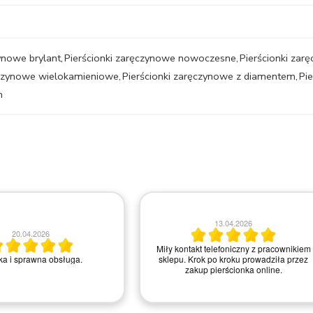
ynowe brylant
,
Pierścionki zaręczynowe nowoczesne
,
Pierścionki za
ęczynowe wielokamieniowe
,
Pierścionki zaręczynowe z diamentem
,
Pi
m
13.04.2026
20.04.2026
Miły kontakt telefoniczny z pracownikiem
a i sprawna obsługa.
sklepu. Krok po kroku prowadziła przez
zakup pierścionka online.