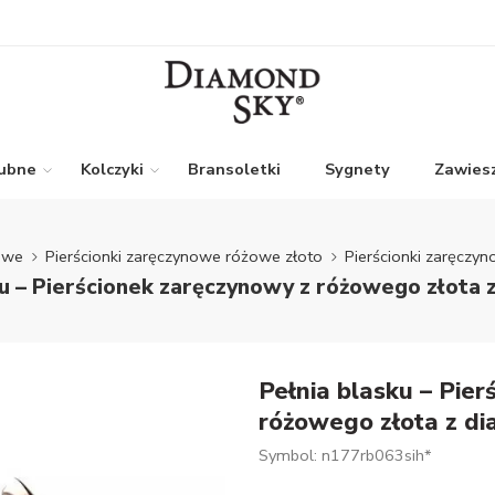
lubne
Kolczyki
Bransoletki
Sygnety
Zawiesz
nowe
Pierścionki zaręczynowe różowe złoto
Pierścionki zaręczy
ku – Pierścionek zaręczynowy z różowego złota 
Pełnia blasku – Pie
różowego złota z d
Symbol: n177rb063sih*