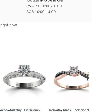
PN - PT 10:00-18:00
SOB 10:00-14:00
 right now
Delikatny
zaręczyn
5480 zł
złota z 
Niepowtarzalny - Pierścionek
Delikatny blask - Pierścionek