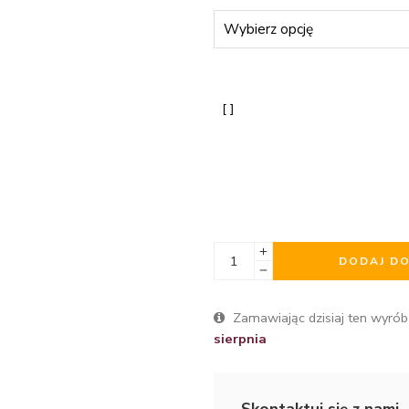
DODAJ D
Zamawiając dzisiaj ten wyrób
sierpnia
Skontaktuj się z nami