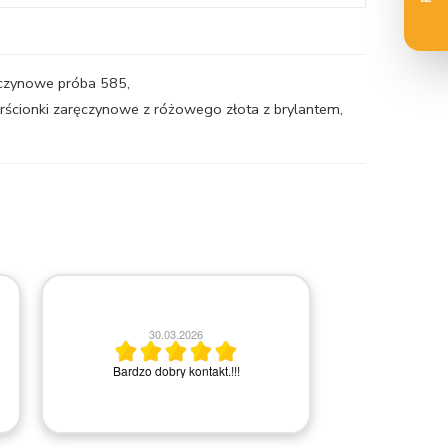
ręczynowe próba 585
,
erścionki zaręczynowe z różowego złota z brylantem
,
2
30.03.2026
Bardzo miła i
Bardzo dobry kontakt.!!!
Rem