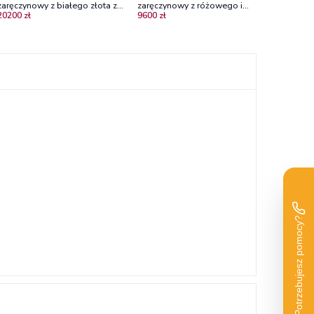
zaręczynowy z białego złota z
zaręczynowy z różowego i
20200 zł
9600 zł
diamentami
czarnego złota z diamentami