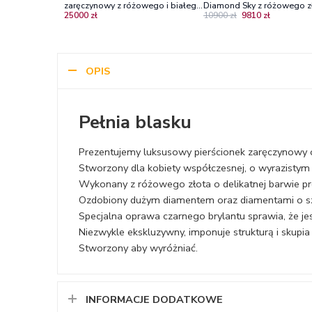
zaręczynowy z różowego i białego
Diamond Sky z różowego zł
25000 zł
10900 zł
9810 zł
złota z diamentami
diamentami
OPIS
Pełnia blasku
Prezentujemy luksusowy pierścionek zaręczynowy
Stworzony dla kobiety współczesnej, o wyrazistym st
Wykonany z różowego złota o delikatnej barwie p
Ozdobiony dużym diamentem oraz diamentami o szl
Specjalna oprawa czarnego brylantu sprawia, że jes
Niezwykle ekskluzywny, imponuje strukturą i skupi
Stworzony aby wyróżniać.
INFORMACJE DODATKOWE