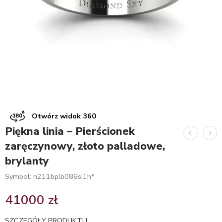
Otwórz widok 360
Piękna linia – Pierścionek
zaręczynowy, złoto palladowe,
brylanty
Symbol: n211bplb086si1h*
41000
zł
SZCZEGÓŁY PRODUKTU: