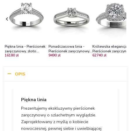
Piękna linia - Pierścionek
Ponadczasowa linia -
Królewska elegancja -
zaręczynowy, złoto
Pierścionek zaręczynowy
Pierścionek zaręczynow
16180 zł
9490 zł
62740 zł
palladowe, biały szafir,
Diamond Sky, złoto
białego złota z
diamenty
palladowe, diamenty
diamentami
VS1/H
OPIS
Piękna linia
Prezentujemy ekskluzywny pierścionek
zaręczynowy o szlachetnym wyglądzie.
Zaprojektowany z myślą o kobiecie
nowoczesnej, pewnej siebie i uwielbiającej