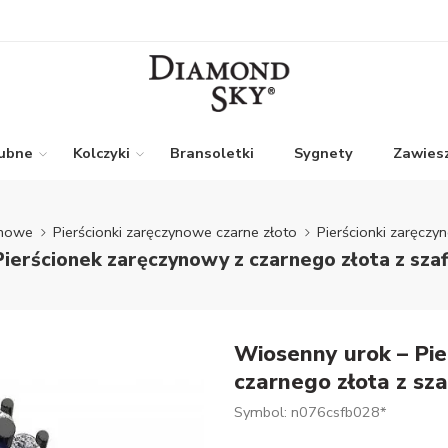
lubne
Kolczyki
Bransoletki
Sygnety
Zawiesz
ynowe
Pierścionki zaręczynowe czarne złoto
Pierścionki zaręczy
ierścionek zaręczynowy z czarnego złota z sza
Wiosenny urok – Pie
czarnego złota z sz
Symbol: n076csfb028*