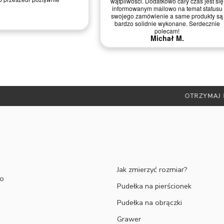
wątpliwości. Dodatkowo cały czas jest się
informowanym mailowo na temat statusu
swojego zamówienie a same produkty są
bardzo solidnie wykonane. Serdecznie
polecam!
Michał M.
ESZ JAK ZMIERZYĆ ROZMIAR ? -
ZAPOZNAJ SIĘ Z NASZYMI PO
Jak zmierzyć rozmiar?
to
Pudełka na pierścionek
Pudełka na obrączki
Grawer