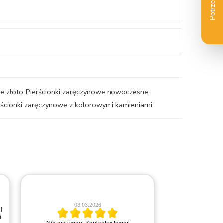
e złoto
,
Pierścionki zaręczynowe nowoczesne
,
rścionki zaręczynowe z kolorowymi kamieniami
2
03.03.2026
i
i
Wszystko ok, ba
Nie ma uwag. Konkretny towar