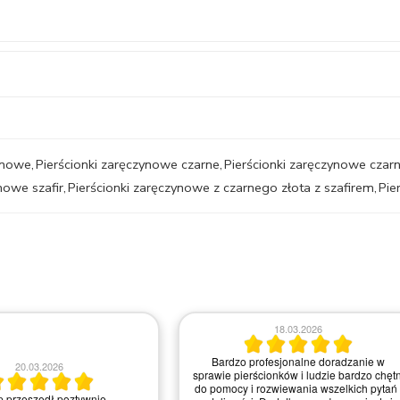
zynowe
,
Pierścionki zaręczynowe czarne
,
Pierścionki zaręczynowe czarn
nowe szafir
,
Pierścionki zaręczynowe z czarnego złota z szafirem
,
Pie
18.03.2026
Bardzo profesjonalne doradzanie w
20.03.2026
sprawie pierścionków i ludzie bardzo chętn
do pomocy i rozwiewania wszelkich pytań 
 przeszedł poztywnie