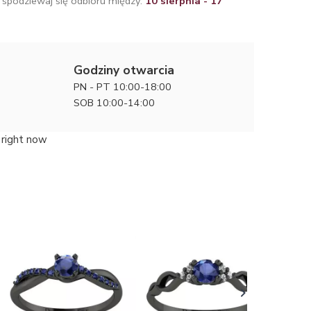
 spodziewaj się odbioru między:
10 sierpnia - 17
Godziny otwarcia
PN - PT 10:00-18:00
SOB 10:00-14:00
 right now
Pełnia wd
zaręczyn
13900 zł
szafirem