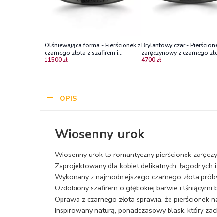
Olśniewająca forma - Pierścionek z
Brylantowy czar - Pierścion
czarnego złota z szafirem i
zaręczynowy z czarnego zło
11500 zł
4700 zł
brylantami
szafirem i diamentami
OPIS
Wiosenny urok
Wiosenny urok to romantyczny pierścionek zaręc
Zaprojektowany dla kobiet delikatnych, łagodnych i
Wykonany z najmodniejszego czarnego złota prób
Ozdobiony szafirem o głębokiej barwie i lśniącymi b
Oprawa z czarnego złota sprawia, że pierścionek 
Inspirowany naturą, ponadczasowy blask, który 