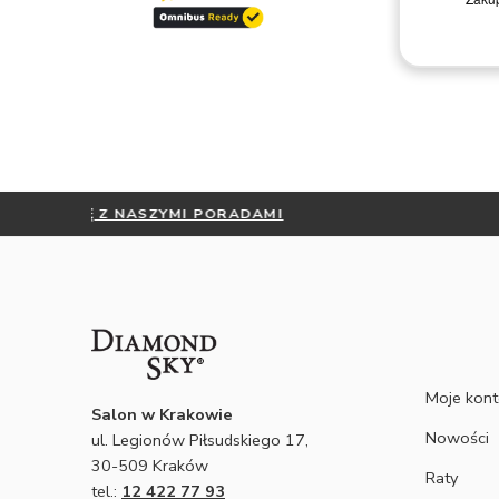
Remigiusz D.
NIE WI
Moje kon
Salon w Krakowie
Nowości
ul. Legionów Piłsudskiego 17,
30-509 Kraków
Raty
tel.:
12 422 77 93