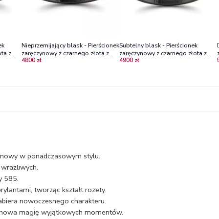
ek
Nieprzemijający blask - Pierścionek
Subtelny blask - Pierścionek
ta z
zaręczynowy z czarnego złota z
zaręczynowy z czarnego złota z
4800 zł
4900 zł
szafirami
szafirem i diamentami
zynowy w ponadczasowym stylu.
 wrażliwych.
y 585.
rylantami, tworząc kształt rozety.
nabiera nowoczesnego charakteru.
zachowa magię wyjątkowych momentów.