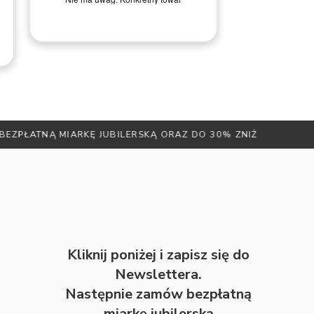
kontakci
RADAMI
Kliknij poniżej i zapisz się do
Newslettera.
Następnie zamów bezpłatną
miarkę jubilerską