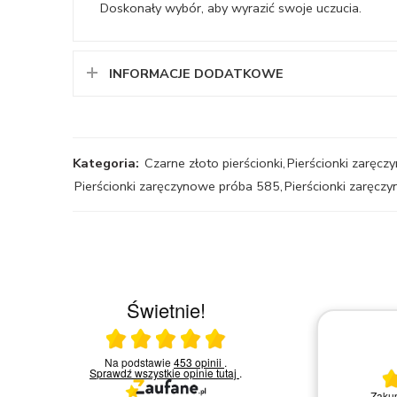
Doskonały wybór, aby wyrazić swoje uczucia.
INFORMACJE DODATKOWE
Kategoria:
Czarne złoto pierścionki
,
Pierścionki zaręc
Pierścionki zaręczynowe próba 585
,
Pierścionki zaręczy
Świetnie!
Ocena średnia 5 na 5
23.03.2026
Na podstawie
453 opinii
.
Sprawdź wszystkie opinie
tutaj
.
Bardzo miła i kompetentna obsługa.
Zakup
Polecam