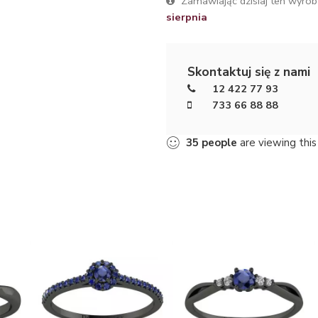
Zamawiając dzisiaj ten wyrób
sierpnia
Skontaktuj się z nami
12 422 77 93
733 66 88 88
35
people
are viewing this