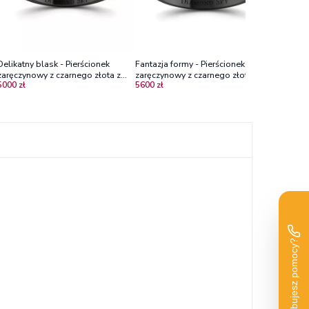
Delikatny blask - Pierścionek
Fantazja formy - Pierścionek
zaręczynowy z czarnego złota z
zaręczynowy z czarnego złota z
5000 zł
5600 zł
szafirami
szafirem i diamentami