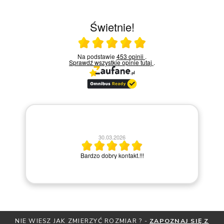
Świetnie!
Ocena średnia 5 na 5
Na podstawie
453 opinii
.
Sprawdź wszystkie opinie
tutaj
.
30.03.2026
po
Bardzo dobry kontakt.!!!
NIE WIESZ JAK ZMIERZYĆ ROZMIAR ? -
ZAPOZNAJ SIĘ Z