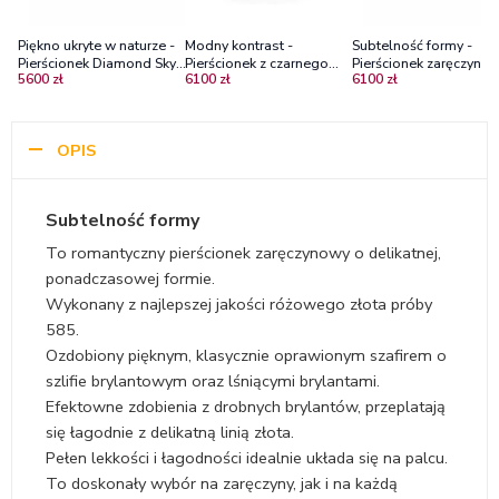
Piękno ukryte w naturze -
Modny kontrast -
Subtelność formy -
Pierścionek Diamond Sky,
Pierścionek z czarnego
Pierścionek zaręczyno
5600 zł
6100 zł
6100 zł
różowe złoto, szafir,
złota z szafirem i
różowego złota z czar
diamenty
diamentami, Diamond Sky
diamentem i brylantam
OPIS
Subtelność formy
To romantyczny pierścionek zaręczynowy o delikatnej,
ponadczasowej formie.
Wykonany z najlepszej jakości różowego złota próby
585.
Ozdobiony pięknym, klasycznie oprawionym szafirem o
szlifie brylantowym oraz lśniącymi brylantami.
Efektowne zdobienia z drobnych brylantów, przeplatają
się łagodnie z delikatną linią złota.
Pełen lekkości i łagodności idealnie układa się na palcu.
To doskonały wybór na zaręczyny, jak i na każdą