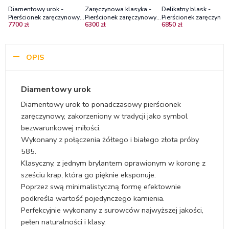
Diamentowy urok -
Zaręczynowa klasyka -
Delikatny blask -
Pierścionek zaręczynowy z
Pierścionek zaręczynowy z
Pierścionek zaręczynow
7700 zł
6300 zł
6850 zł
dwukolorowego złota z
dwukolorowego złota z
białego i czarnego złot
diamentem próba 750
brylantem Vs2/G
diamentami
OPIS
Diamentowy urok
Diamentowy urok to ponadczasowy pierścionek
zaręczynowy, zakorzeniony w tradycji jako symbol
bezwarunkowej miłości.
Wykonany z połączenia żółtego i białego złota próby
585.
Klasyczny, z jednym brylantem oprawionym w koronę z
sześciu krap, która go pięknie eksponuje.
Poprzez swą minimalistyczną formę efektownie
podkreśla wartość pojedynczego kamienia.
Perfekcyjnie wykonany z surowców najwyższej jakości,
pełen naturalności i klasy.