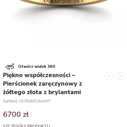
Otwórz widok 360
Piękno współczesności –
Pierścionek zaręczynowy z
żółtego złota z brylantami
Symbol: n338zb016si1h*
6700
zł
SZCZEGÓŁY PRODUKTU: