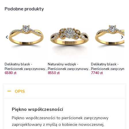
Podobne produkty
Delikatny blask -
Naturalny wdzięk -
Delikatny blask -
Pierścionek zaręczynowy z
Pierścionek zaręczynowy z
Pierścionek zaręczynow
6580 zł
8550 zł
7740 zł
żółtego złota z
żółtego złota z
żółtego złota, Diamon
diamentami
diamentami
Sky, Diamenty
OPIS
Piękno współczesności
Piękno współczesności to pierścionek zaręczynowy
zaprojektowany z myślą o kobiecie nowoczesnej,