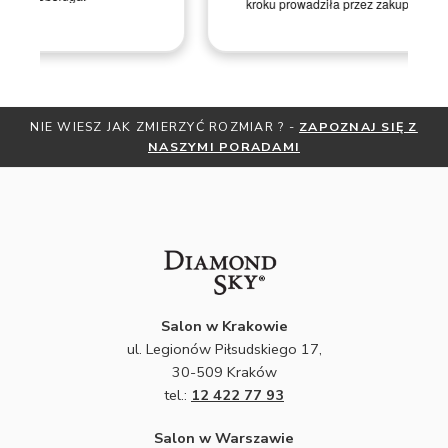
kroku prowadziła przez zakup pierścionka online.
IE WIESZ JAK ZMIERZYĆ ROZMIAR ? -
ZAPOZNAJ SIĘ Z
OTRZ
NASZYMI PORADAMI
Salon w Krakowie
ul. Legionów Piłsudskiego 17,
30-509 Kraków
tel.:
12 422 77 93
Salon w Warszawie