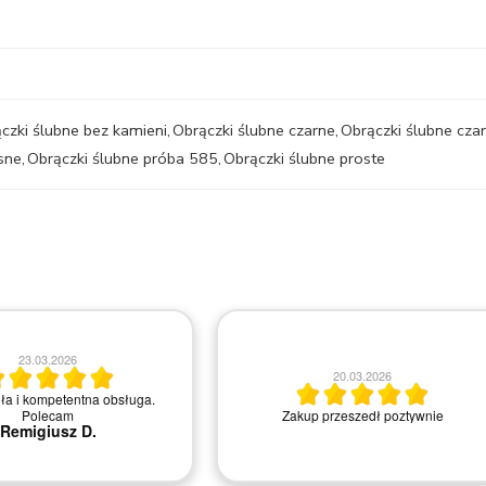
czki ślubne bez kamieni
,
Obrączki ślubne czarne
,
Obrączki ślubne cza
sne
,
Obrączki ślubne próba 585
,
Obrączki ślubne proste
23.03.2026
20.03.2026
ła i kompetentna obsługa.
Zakup przeszedł poztywnie
Polecam
Remigiusz D.