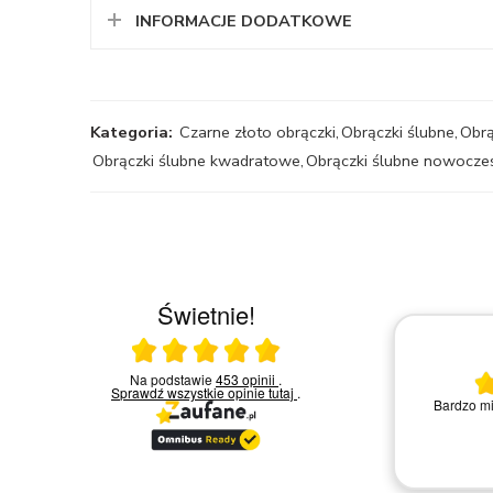
INFORMACJE DODATKOWE
Kategoria:
Czarne złoto obrączki
,
Obrączki ślubne
,
Obrą
Obrączki ślubne kwadratowe
,
Obrączki ślubne nowocze
Świetnie!
Ocena średnia 5 na 5
Na podstawie
453 opinii
.
30.03.2026
Sprawdź wszystkie opinie
tutaj
.
ikiem
Bardzo mi
rzez
Bardzo dobry kontakt.!!!