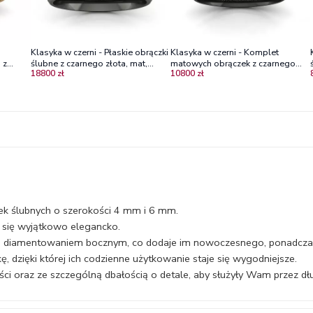
Klasyka w czerni - Płaskie obrączki
Klasyka w czerni - Komplet
 z
ślubne z czarnego złota, mat,
matowych obrączek z czarnego
18800 zł
10800 zł
.0 mm,
5,5mm, 6mm
złota, 3.0mm, 4.0mm
ek ślubnych o szerokości 4 mm i 6 mm.
 się wyjątkowo elegancko.
 diamentowaniem bocznym, co dodaje im nowoczesnego, ponadcza
 dzięki której ich codzienne użytkowanie staje się wygodniejsze.
 oraz ze szczególną dbałością o detale, aby służyły Wam przez długi