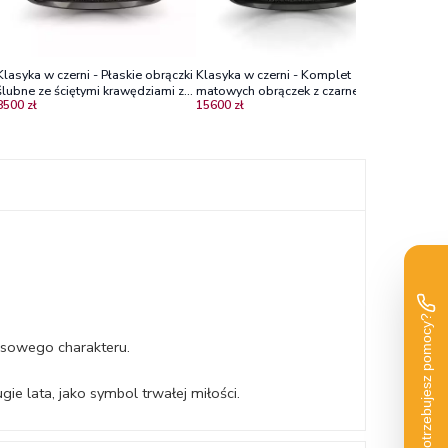
Klasyka w czerni - Płaskie obrączki
Klasyka w czerni - Komplet
ślubne ze ściętymi krawędziami z
matowych obrączek z czarnego
8500 zł
15600 zł
czarnego złota, 3.0 mm
złota, 4.0mm, 6.0mm
sowego charakteru.
e lata, jako symbol trwałej miłości.