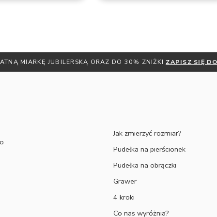
ATNĄ MIARKĘ JUBILERSKĄ ORAZ DO 30% ZNIŻKI
ZAPISZ SIĘ 
Jak zmierzyć rozmiar?
to
Pudełka na pierścionek
Pudełka na obrączki
Grawer
4 kroki
Co nas wyróżnia?