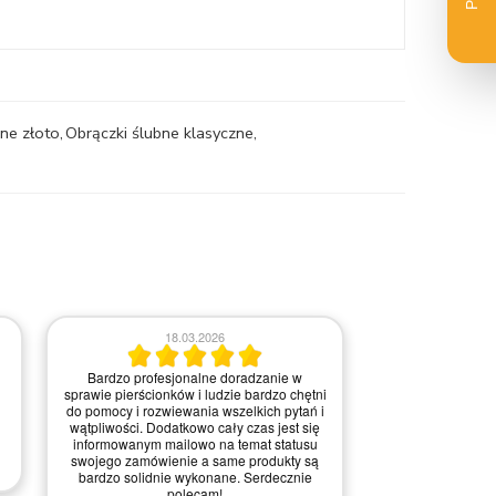
rne złoto
,
Obrączki ślubne klasyczne
,
18.03.2026
Bardzo profesjonalne doradzanie w
0
sprawie pierścionków i ludzie bardzo chętni
do pomocy i rozwiewania wszelkich pytań i
Nie ma uwa
wątpliwości. Dodatkowo cały czas jest się
informowanym mailowo na temat statusu
swojego zamówienie a same produkty są
bardzo solidnie wykonane. Serdecznie
polecam!