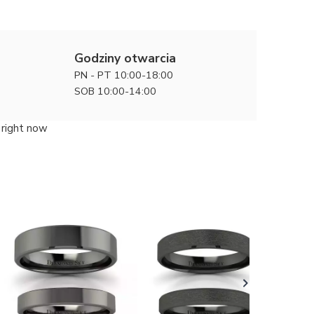
Godziny otwarcia
PN - PT 10:00-18:00
SOB 10:00-14:00
 right now
Klasyka w
ślubne z
16000 zł