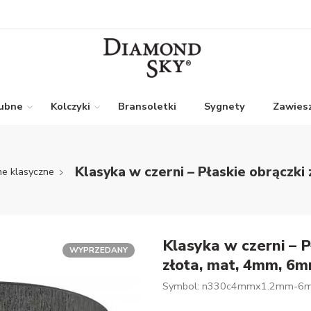
lubne
Kolczyki
Bransoletki
Sygnety
Zawiesz
Klasyka w czerni – Płaskie obrączk
ne klasyczne
Klasyka w czerni – P
WYPRZEDANY
złota, mat, 4mm, 6
Symbol: n330c4mmx1.2mm-6