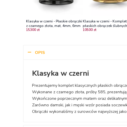
Klasyka w czerni - Płaskie obrączki
Klasyka w czerni - Komplet
z czarnego złota, mat, 4mm, 6mm
płaskich obrączek ślubnych
15300 zł
10500 zł
żółtego i czarnego złota, 3
4.0 mm
OPIS
Klasyka w czerni
Prezentujemy komplet klasycznych płaskich obrącz
Wykonane z czarnego złota, próby 585, prezentują
Wykończone poprzecznym matem oraz delikatnym
Zarówno damski, jak i męski wzór posiada soczewkę,
Obrączki wykonaliśmy z surowców najwyższej jakości