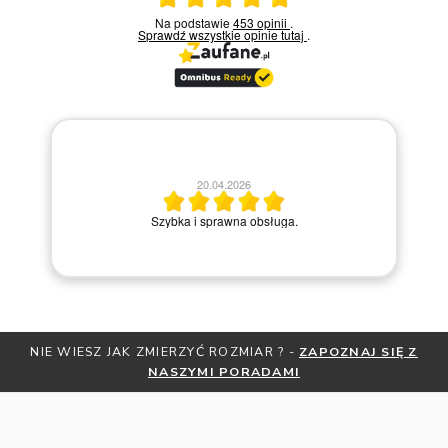
Ocena średnia 5 na 5
Na podstawie
453 opinii
.
Sprawdź wszystkie opinie
tutaj
.
20.04.2026
M
Szybka i sprawna obsługa.
NIE WIESZ JAK ZMIERZYĆ ROZMIAR ? -
ZAPOZNAJ SIĘ Z
NASZYMI PORADAMI