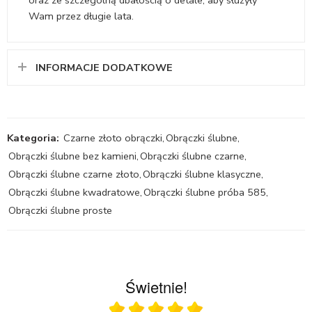
oraz ze szczególną dbałością o detale, aby służyły
Wam przez długie lata.
INFORMACJE DODATKOWE
Kategoria:
Czarne złoto obrączki
,
Obrączki ślubne
,
Obrączki ślubne bez kamieni
,
Obrączki ślubne czarne
,
Obrączki ślubne czarne złoto
,
Obrączki ślubne klasyczne
,
Obrączki ślubne kwadratowe
,
Obrączki ślubne próba 585
,
Obrączki ślubne proste
Świetnie!