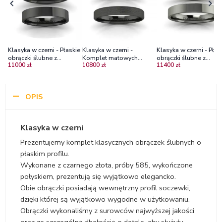
Klasyka w czerni - Płaskie
Klasyka w czerni -
Klasyka w czerni - Płas
obrączki ślubne z
Komplet matowych
obrączki ślubne z
11000 zł
10800 zł
11400 zł
czarnego złota, 3.5mm
obrączek z czarnego
czarnego złota, 3.0mm
6.0mm
złota, 3.0mm, 4.0mm
4.5mm Diamond Sky
OPIS
Klasyka w czerni
Prezentujemy komplet klasycznych obrączek ślubnych o
płaskim profilu.
Wykonane z czarnego złota, próby 585, wykończone
połyskiem, prezentują się wyjątkowo elegancko.
Obie obrączki posiadają wewnętrzny profil soczewki,
dzięki której są wyjątkowo wygodne w użytkowaniu.
Obrączki wykonaliśmy z surowców najwyższej jakości