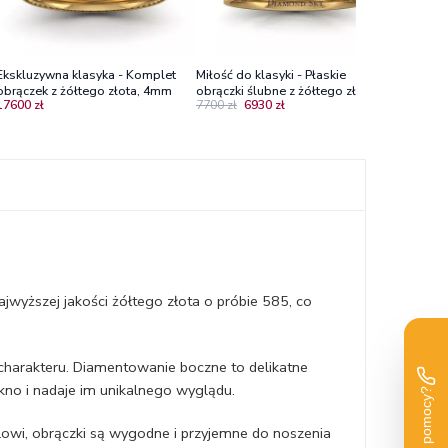
Ekskluzywna klasyka - Komplet
Miłość do klasyki - Płaskie
obrączek z żółtego złota, 4mm
obrączki ślubne z żółtego złota,
17600 zł
7700 zł
6930 zł
3mm
jwyższej jakości żółtego złota o próbie 585, co
arakteru. Diamentowanie boczne to delikatne
ękno i nadaje im unikalnego wyglądu.
lowi, obrączki są wygodne i przyjemne do noszenia