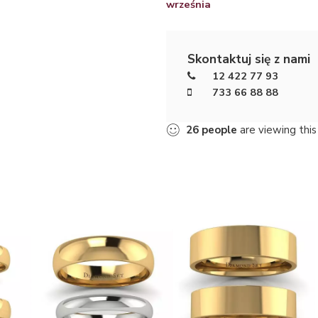
września
Skontaktuj się z nami
12 422 77 93
733 66 88 88
26
people
are viewing this