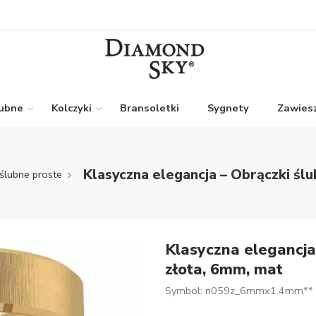
lubne
Kolczyki
Bransoletki
Sygnety
Zawiesz
Klasyczna elegancja – Obrączki ślu
ślubne proste
Klasyczna elegancja
złota, 6mm, mat
Symbol: n059z_6mmx1.4mm**