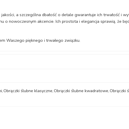
akości, a szczególna dbałość o detale gwarantuje ich trwałość i w
u o nowoczesnym akcencie. Ich prostota i elegancja sprawią, że b
zem Waszego pięknego i trwałego związku.
ni
,
Obrączki ślubne klasyczne
,
Obrączki ślubne kwadratowe
,
Obrączki 