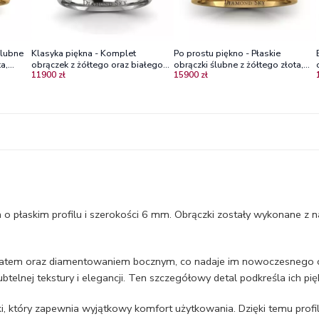
ślubne
Klasyka piękna - Komplet
Po prostu piękno - Płaskie
a,
obrączek z żółtego oraz białego
obrączki ślubne z żółtego złota,
11900 zł
15900 zł
złota, 3,0mm i 5,0 mm
próba 585, 4.5mm, 6.0mm
o płaskim profilu i szerokości 6 mm. Obrączki zostały wykonane z na
atem oraz diamentowaniem bocznym, co nadaje im nowoczesnego ch
btelnej tekstury i elegancji. Ten szczegółowy detal podkreśla ich pi
i, który zapewnia wyjątkowy komfort użytkowania. Dzięki temu profi