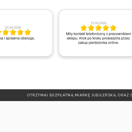
13.04.2026
20.04.2026
Miły kontakt telefoniczny z pracownikiem
a i sprawna obsługa.
sklepu. Krok po kroku prowadziła przez
zakup pierścionka online.
ATNĄ MIARKĘ JUBILERSKĄ ORAZ DO 30% ZNIŻKI
ZAPISZ SIĘ 