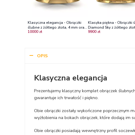
Klasyczna elegancja - Obrączki
Klasyka piękna - Obrączki 
ślubne z żółtego złota, 4 mm oraz
Diamond Sky z żółtego złot
10000 zł
9900 zł
5 mm
3,5mm, 4mm
OPIS
Klasyczna elegancja
Prezentujemy klasyczny komplet obrączek ślubnych 
gwarantuje ich trwałość i piękno.
Obie obrączki zostały wykończone poprzecznym m
wyżłobienia na bokach obrączek, które dodają im su
Obie obrączki posiadają wewnętrzny profil soczewk