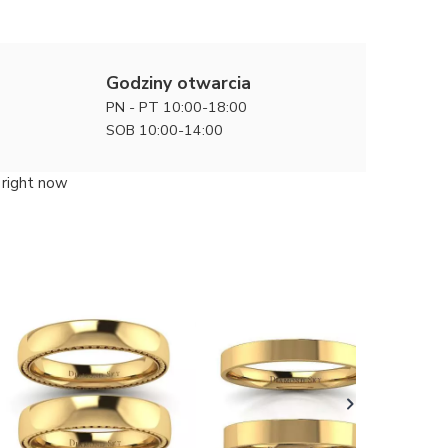
Godziny otwarcia
PN - PT 10:00-18:00
SOB 10:00-14:00
 right now
Klasyczny
ślubne, 
16600 zł