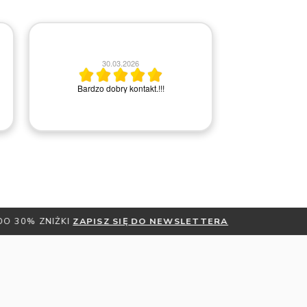
2
30.03.2026
Bardzo miła i
Bardzo dobry kontakt.!!!
Rem
DO NEWSLETTERA