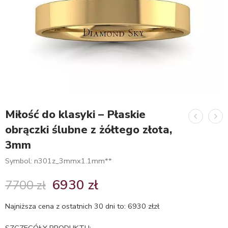
Miłość do klasyki – Płaskie
obrączki ślubne z żółtego złota,
3mm
Symbol: n301z_3mmx1.1mm**
6930
zł
7700
zł
Najniższa cena z ostatnich 30 dni to:
6930
zł
zł
SZCZEGÓŁY PRODUKTU: