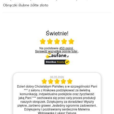
Obrączki ślubne żółte złoto
Świetnie!
Ocena średnia 5 na 5
Na podstawie
453 opinii
.
Sprawdź wszystkie opinie
tutaj
.
06.05.2026
Dzień dobry Chciałabym Państwu a w szczególności Pani
*** z salonu z Krakowa podziękować za świetną
komunikację, indywidualne podejście oraz życzliwość
jaką Pani *** cechowała się przez cały proces produkcji
naszych obrączek. Dziękujemy za doradztwo! Wyszły
piękne, zarówno grawer. Jesteśmy ogromnie zadowoleni.
Dziękujemy i pozdrawiamy serdecznie Malwina
Wiśniewska Łukasz Deluga