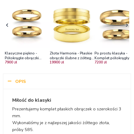
Klasyczne piękno -
Złota Harmonia - Płaskie
Po prostu klasyka -
Półokrągłe obrączki
obrączki ślubne z żółtego
Komplet półokrągłych
7900 zł
19900 zł
7200 zł
ślubne z żółtego złota,
złota
obrączek z żółtego zło
3mm
3mm
OPIS
Miłość do klasyki
Prezentujemy komplet płaskich obrączek o szerokości 3
mm.
Wykonaliśmy je z najlepszej jakości żółtego złota,
próby 585.