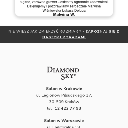
piękne, zarówno grawer. Jesteśmy ogromnie zadowoleni.
Dziękujemy i pozdrawiamy serdecznie Malwina
Wiśniewska Łukasz Deluga
Malwina W.
IE WIESZ JAK ZMIERZYĆ ROZMIAR ? -
ZAPOZNAJ SIĘ Z
OTRZ
NASZYMI PORADAMI
Salon w Krakowie
ul. Legionów Piłsudskiego 17,
30-509 Kraków
tel.:
12 422 77 93
Salon w Warszawie
ul. Elektoralna 19,