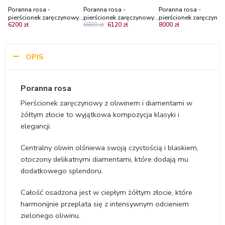
Poranna rosa -
Poranna rosa -
Poranna rosa -
pierścionek zaręczynowy,
pierścionek zaręczynowy,
pierścionek zaręczynow
6200 zł
6800 zł
6120 zł
8000 zł
żółte złoto z oliwinem i
żółte złoto z oliwinem i
żółte złoto z diamenta
diamentami
diamentami
laboratoryjnymi
OPIS
Poranna rosa
Pierścionek zaręczynowy z oliwinem i diamentami w
żółtym złocie to wyjątkowa kompozycja klasyki i
elegancji.
Centralny oliwin olśniewa swoją czystością i blaskiem,
otoczony delikatnymi diamentami, które dodają mu
dodatkowego splendoru.
Całość osadzona jest w ciepłym żółtym złocie, które
harmonijnie przeplata się z intensywnym odcieniem
zielonego oliwinu.