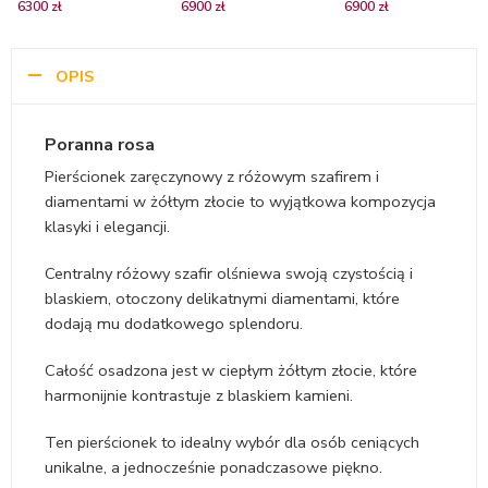
6300 zł
6900 zł
6900 zł
żółtego złota z różowym
żółte złoto z czarnym
różowego złota z
szafirem i diamentami
diamentem i diamentami
różowym szafirem i
diamentami
OPIS
Poranna rosa
Pierścionek zaręczynowy z różowym szafirem i
diamentami w żółtym złocie to wyjątkowa kompozycja
klasyki i elegancji.
Centralny różowy szafir olśniewa swoją czystością i
blaskiem, otoczony delikatnymi diamentami, które
dodają mu dodatkowego splendoru.
Całość osadzona jest w ciepłym żółtym złocie, które
harmonijnie kontrastuje z blaskiem kamieni.
Ten pierścionek to idealny wybór dla osób ceniących
unikalne, a jednocześnie ponadczasowe piękno.