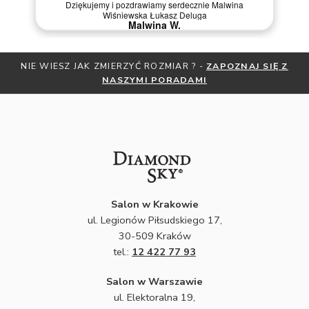
Dziękujemy i pozdrawiamy serdecznie Malwina
Wiśniewska Łukasz Deluga
Malwina W.
NIE WIESZ JAK ZMIERZYĆ ROZMIAR ? -
ZAPOZNAJ SIĘ Z
OT
NASZYMI PORADAMI
Salon w Krakowie
ul. Legionów Piłsudskiego 17,
30-509 Kraków
tel.:
12 422 77 93
Salon w Warszawie
ul. Elektoralna 19,