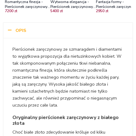
Romantyczna finezja -
Wytworna elegancja -
Fantazja formy -
Pierścionek zaręczynowy z
Pierścionek zaręczynowy
Pierścionek zaręczynow
7200 zł
5400 zł
2950 zł
białego złota ze
Diamond Sky, białe złoto,
białego złota ze
szmaragdem i
szmaragd, diamenty
szmaragdami
diamentami
OPIS
Pierścionek zaręczynowy ze szmaragdem i diamentami
to wyjątkowa propozycja dla nietuzinkowych kobiet. W
tak skomponowanym połączeniu tkwi niebanalna,
romantyczna finezja, która skutecznie podkreśla
znaczenie tak ważnego momentu w życiu każdej pary,
jaką są zaręczyny. Wysoka jakość białego złota i
kamieni szlachetnych będzie natomiast nie tylko
zachwycać, ale również przypominać o niegasnącym
uczuciu przez całe lata.
Oryginalny pierścionek zaręczynowy z białego
złota
Choć białe złoto zdecydowanie króluje od kilku