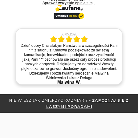
Sprawdź wszystkie opinie
tutaj
.
06.05.2026
Dzień dobry Chciałabym Państwu a w szczególności Pani
*** z salonu z Krakowa podziękować za świetną
komunikację, indywidualne podejście oraz życzliwość
jaką Pani *** cechowała się przez cały proces produkcji
naszych obrączek. Dziękujemy za doradztwo! Wyszły
piękne, zarówno grawer. Jesteśmy ogromnie zadowoleni.
Dziękujemy i pozdrawiamy serdecznie Malwina
Wiśniewska Łukasz Deluga
Malwina W.
ZMIERZYĆ ROZMIAR ? -
ZAPOZNAJ SIĘ Z
OTRZYMAJ BEZPŁATN
NASZYMI PORADAMI
ZNIŻKI
ZAP