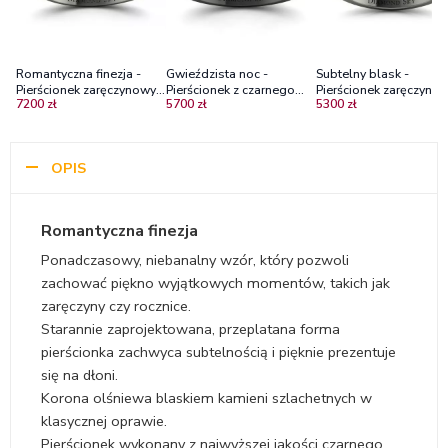
Romantyczna finezja -
Gwieździsta noc -
Subtelny blask -
Pierścionek zaręczynowy z
Pierścionek z czarnego
Pierścionek zaręczynow
7200 zł
5700 zł
5300 zł
czarnego złota z czarnym
złota z czarnymi
czarnego złota z czarn
diamentem oraz
brylantami
diamentami
diamentami
OPIS
Romantyczna finezja
Ponadczasowy, niebanalny wzór, który pozwoli
zachować piękno wyjątkowych momentów, takich jak
zaręczyny czy rocznice.
Starannie zaprojektowana, przeplatana forma
pierścionka zachwyca subtelnością i pięknie prezentuje
się na dłoni.
Korona olśniewa blaskiem kamieni szlachetnych w
klasycznej oprawie.
Pierścionek wykonany z najwyższej jakości czarnego