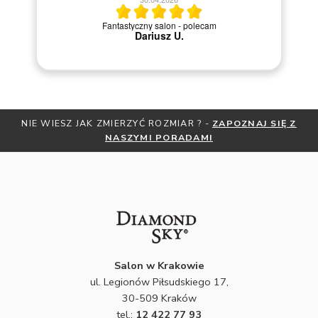
20.04.2026
y salon - polecam
Szybka i sprawna obsługa
iusz U.
NIE WIESZ JAK ZMIERZYĆ ROZMIAR ? -
ZAPOZNAJ SIĘ Z
NASZYMI PORADAMI
Salon w Krakowie
ul. Legionów Piłsudskiego 17,
30-509 Kraków
tel.:
12 422 77 93