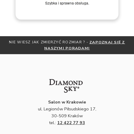
M
Szybka i sprawna obsługa.
NIE WIESZ JAK ZMIERZYĆ ROZMIAR ? -
ZAPOZNAJ SIĘ Z
NASZYMI PORADAMI
Salon w Krakowie
ul. Legionów Piłsudskiego 17,
30-509 Kraków
tel.:
12 422 77 93