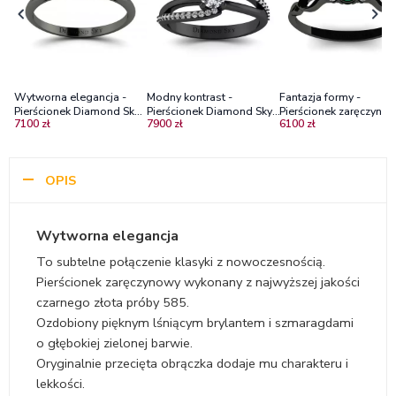
Wytworna elegancja -
Modny kontrast -
Fantazja formy -
Pierścionek Diamond Sky
Pierścionek Diamond Sky,
Pierścionek zaręczyno
7100 zł
7900 zł
6100 zł
zaręczynowy z czarnego
czarne złoto, diamenty
Diamond Sky, czarne
złota z diamentami
SI2/H
złoto, szmaragd,
diamenty
OPIS
Wytworna elegancja
To subtelne połączenie klasyki z nowoczesnością.
Pierścionek zaręczynowy wykonany z najwyższej jakości
czarnego złota próby 585.
Ozdobiony pięknym lśniącym brylantem i szmaragdami
o głębokiej zielonej barwie.
Oryginalnie przecięta obrączka dodaje mu charakteru i
lekkości.