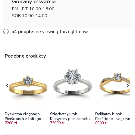
Godziny otwarcia
PN - PT 10:00-18:00
SOB 10:00-14:00
54
people
are viewing this right now
Podobne produkty
Dyskretna elegancja -
Szlachetny urok -
Delikatny blask -
Pierścionek z żółtego
Klasyczny pierścionek z
Pierścionek zaręczynow
7200 zł
72000 zł
6580 zł
złota próby 585 z
białego złota z
żółtego złota z
diamentem
diamentem ~1.00ct
diamentami