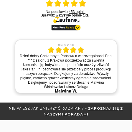
Ocena średnia 5 na 5
Na podstawie
453 opinii
.
Sprawdź wszystkie opinie
tutaj
.
06.05.2026
Dzień dobry Chciałabym Państwu a w szczególności Pani
*** z salonu z Krakowa podziękować za świetną
komunikację, indywidualne podejście oraz życzliwość
jaką Pani *** cechowała się przez cały proces produkcji
naszych obrączek. Dziękujemy za doradztwo! Wyszły
piękne, zarówno grawer. Jesteśmy ogromnie zadowoleni.
Dziękujemy i pozdrawiamy serdecznie Malwina
Wiśniewska Łukasz Deluga
Malwina W.
 WIESZ JAK ZMIERZYĆ ROZMIAR ? -
ZAPOZNAJ SIĘ Z
OTRZYM
NASZYMI PORADAMI