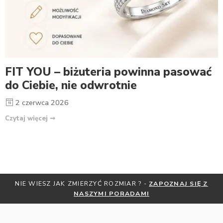
FIT YOU – biżuteria powinna pasować
do Ciebie, nie odwrotnie
2 czerwca 2026
Czytaj więcej ➞
NIE WIESZ JAK ZMIERZYĆ ROZMIAR ? -
ZAPOZNAJ SIĘ Z
NASZYMI PORADAMI