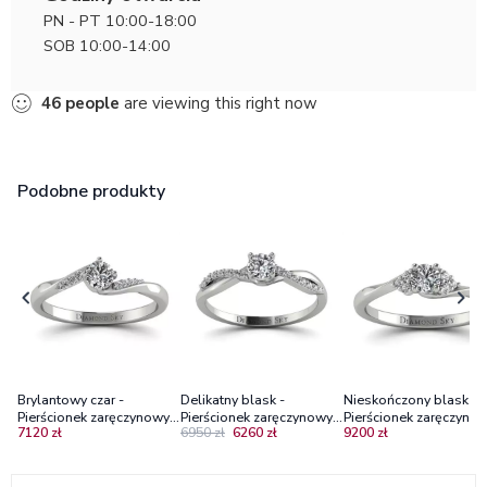
PN - PT 10:00-18:00
SOB 10:00-14:00
46
people
are viewing this right now
Podobne produkty
Brylantowy czar -
Delikatny blask -
Nieskończony blask -
Pierścionek zaręczynowy z
Pierścionek zaręczynowy z
Pierścionek zaręczynow
7120 zł
6950 zł
6260 zł
9200 zł
białego złota z
białego złota z
białego złota z
diamentami VS2/G
diamentami Si1/H
diamentami - Diamond
Sky