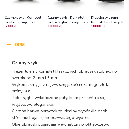
Czarny szyk - Komplet
Czarny szyk - Komplet
Klasyka w czerni -
cienkich obrączek o
półokrągłych obrączek z
Komplet matowych
6900 zł
10900 zł
10800 zł
płaskim profilu z
czarnego złota 3mm oraz
obrączek z czarnego
czarnego złota
4mm
złota, 3.0mm, 4.0mm
OPIS
Czarny szyk
Prezentujemy komplet klasycznych obrączek ślubnych o
szerokości 2 mm i 3 mm
Wykonaliśmy je z najwyższej jakości czarnego złota,
próby 585.
Półokrągłe, wykończone połyskiem prezentują się
wyjątkowo elegancko.
Ciemna barwa obrączek to idealny wybór dla osób,
które nie boją się nieoczywistego wyboru.
Obie obrączki posiadają wewnętrzny profil soczewki,