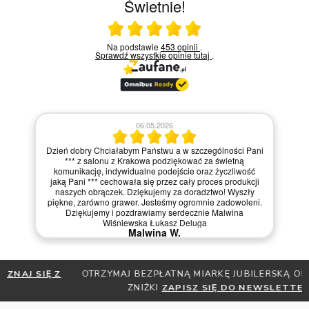
Świetnie!
Ocena średnia 5 na 5
Na podstawie
453 opinii
.
Sprawdź wszystkie opinie
tutaj
.
06.05.2026
Dzień dobry Chciałabym Państwu a w szczególności Pani
*** z salonu z Krakowa podziękować za świetną
komunikację, indywidualne podejście oraz życzliwość
jaką Pani *** cechowała się przez cały proces produkcji
naszych obrączek. Dziękujemy za doradztwo! Wyszły
piękne, zarówno grawer. Jesteśmy ogromnie zadowoleni.
Dziękujemy i pozdrawiamy serdecznie Malwina
Wiśniewska Łukasz Deluga
Malwina W.
OTRZYMAJ BEZPŁATNĄ MIARKĘ JUBILERSKĄ ORAZ DO 30%
ZNIŻKI
ZAPISZ SIĘ DO NEWSLETTERA