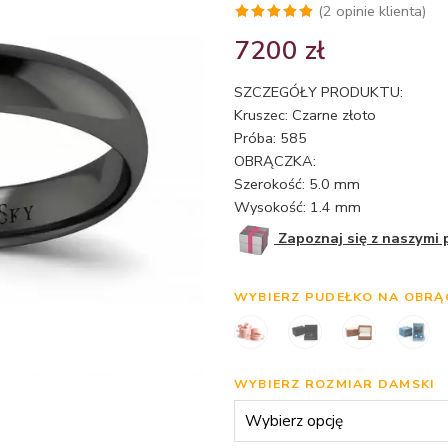
(
2
opinie klienta)
Oceniony
2
7200
zł
5.00
na 5
na
SZCZEGÓŁY PRODUKTU:
podstawie
Kruszec: Czarne złoto
ocen
Próba: 585
klientów
OBRĄCZKA:
Szerokość: 5.0 mm
Wysokość: 1.4 mm
Zapoznaj się z naszymi
WYBIERZ PUDEŁKO NA OBRĄ
WYBIERZ ROZMIAR DAMSKI