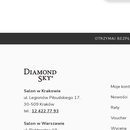
NIE WIESZ JA
Moje kon
Salon w Krakowie
Nowości
ul. Legionów Piłsudskiego 17,
30-509 Kraków
Raty
tel.:
12 422 77 93
Voucher
Salon w Warszawie
Wycena
ul. Elektoralna 19,