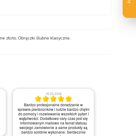
rne złoto
,
Obrączki ślubne klasyczne
,
18.03.2026
Bardzo profesjonalne doradzanie w
0
sprawie pierścionków i ludzie bardzo chętni
do pomocy i rozwiewania wszelkich pytań i
Nie ma uwa
wątpliwości. Dodatkowo cały czas jest się
informowanym mailowo na temat statusu
swojego zamówienie a same produkty są
bardzo solidnie wykonane. Serdecznie