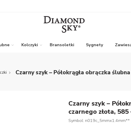
lubne
Kolczyki
Bransoletki
Sygnety
Zawiesz
Czarny szyk – Półokrągła obrączka ślubn
czki
Czarny szyk – Półok
czarnego złota, 58
Symbol: n019c_5mmx1.4mm**