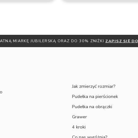
K ZMIERZYĆ ROZMIAR ? -
ZAPOZNAJ SIĘ Z NASZYMI PORADAMI
Jak zmierzyć rozmiar?
to
Pudełka na pierścionek
Pudełka na obrączki
Grawer
4 kroki
Co nas wyróżnia?