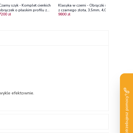
Czarny szyk - Komplet cienkich
Klasyka w czerni - Obrączki ślubne
obrączek o płaskim profilu z
z czarnego złota, 3,5mm, 4,0mm
7200 zł
9800 zł
czarnego złota 3.0 mm
zwykle efektownie.