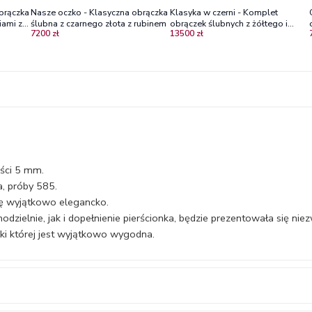
obrączka
Nasze oczko - Klasyczna obrączka
Klasyka w czerni - Komplet
iami z
ślubna z czarnego złota z rubinem
obrączek ślubnych z żółtego i
7200 zł
13500 zł
czarnego złota 4,5 mm
ości 5 mm.
a, próby 585.
ię wyjątkowo elegancko.
zielnie, jak i dopełnienie pierścionka, będzie prezentowała się nie
ki której jest wyjątkowo wygodna.