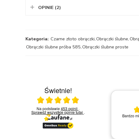
OPINIE (2)
Kategoria:
Czarne złoto obrączki
,
Obrączki ślubne
,
Obrą
Obrączki ślubne próba 585
,
Obrączki ślubne proste
Świetnie!
Ocena średnia 5 na 5
Na podstawie
453 opinii
.
30.03.2026
Sprawdź wszystkie opinie
tutaj
.
ikiem
Bardzo mi
rzez
Bardzo dobry kontakt.!!!