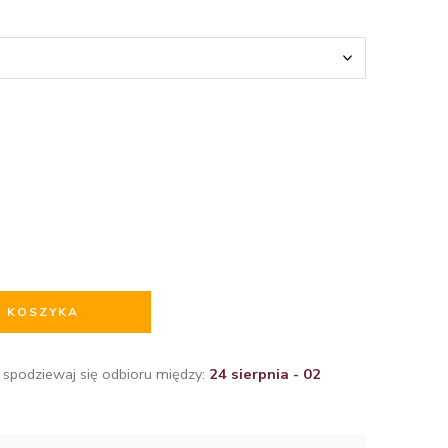
O KOSZYKA
 spodziewaj się odbioru między:
24 sierpnia - 02