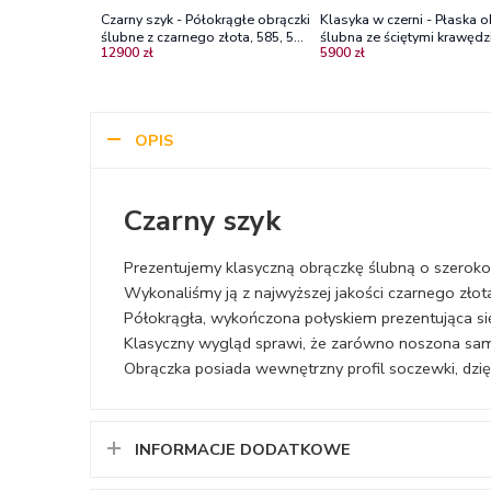
Czarny szyk - Półokrągłe obrączki
Klasyka w czerni - Płaska 
ślubne z czarnego złota, 585, 5
ślubna ze ściętymi krawędz
12900 zł
5900 zł
mm
czarnego złota, 4.0 mm
OPIS
Czarny szyk
Prezentujemy klasyczną obrączkę ślubną o szerok
Wykonaliśmy ją z najwyższej jakości czarnego złot
Półokrągła, wykończona połyskiem prezentująca s
Klasyczny wygląd sprawi, że zarówno noszona samod
Obrączka posiada wewnętrzny profil soczewki, dzię
INFORMACJE DODATKOWE