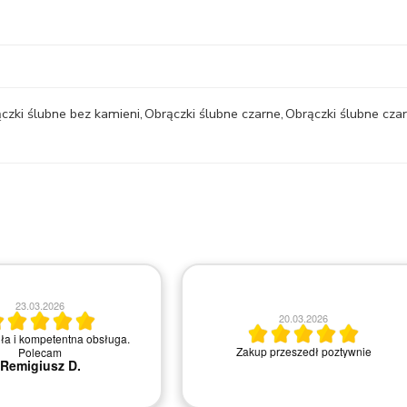
czki ślubne bez kamieni
,
Obrączki ślubne czarne
,
Obrączki ślubne cza
23.03.2026
20.03.2026
ła i kompetentna obsługa.
Zakup przeszedł poztywnie
Polecam
Remigiusz D.