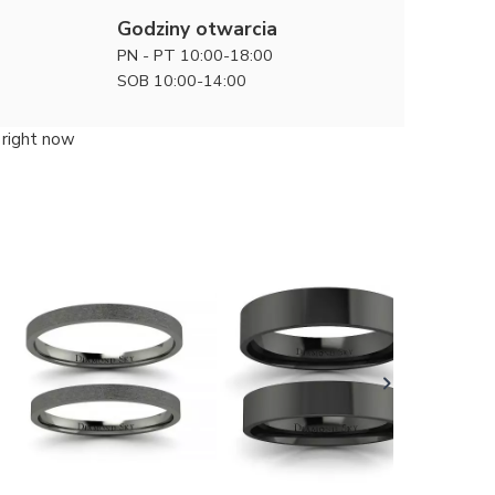
Godziny otwarcia
PN - PT 10:00-18:00
SOB 10:00-14:00
 right now
Czarny s
czarnego
15900 zł