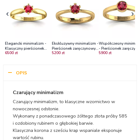
Elegancki minimalizm -
Ekskluzywny minimalizm -
Współczesny minimal
Klasyczny pierścionek
Pierścionek zaręczynowy z
- Pierścionek zaręczyn
6500 zł
5200 zł
5900 zł
zaręczynowy z rubinem,
żółtego złota z rubinem
z żółtego złota z rubi
żółte złoto, próba 585
OPIS
Czarujący minimalizm
Czarujący minimalizm, to klasyczne wzornictwo w
nowoczesnej odsłonie.
Wykonany z ponadczasowego żółtego złota próby 585
i ozdobiony rubinem o głębokiej barwie.
Klasyczna korona z sześciu krap wspaniale eksponuje
wartość rubinu.