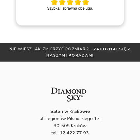
M
Szybka i sprawna obsługa.
IESZ JAK ZMIERZYĆ ROZMIAR ? -
ZAPOZNAJ SIĘ Z
OTRZYMAJ
NASZYMI PORADAMI
Z
Salon w Krakowie
ul. Legionów Piłsudskiego 17,
30-509 Kraków
tel.:
12 422 77 93