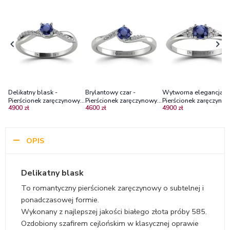
Delikatny blask -
Brylantowy czar -
Wytworna elegancja -
Pierścionek zaręczynowy z
Pierścionek zaręczynowy z
Pierścionek zaręczynow
4900 zł
4600 zł
4900 zł
białego złota z szafirem
białego złota z szafirem i
białego złota z szafire
cejlońskim i diamentami
diamentami
diamentami
OPIS
Delikatny blask
To romantyczny pierścionek zaręczynowy o subtelnej i
ponadczasowej formie.
Wykonany z najlepszej jakości białego złota próby 585.
Ozdobiony szafirem cejlońskim w klasycznej oprawie