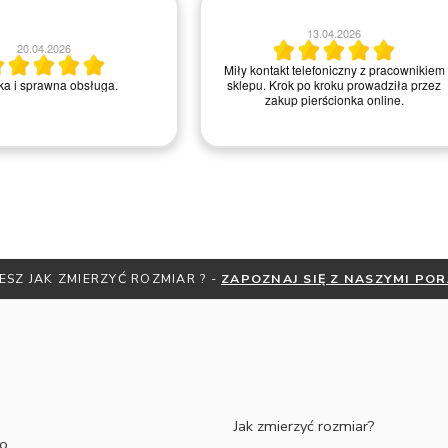
13.04.2026
20.04.2026
Miły kontakt telefoniczny z pracownikiem
a i sprawna obsługa.
sklepu. Krok po kroku prowadziła przez
zakup pierścionka online.
ATNĄ MIARKĘ JUBILERSKĄ ORAZ DO 30% ZNIŻKI
ZAPISZ SIĘ 
Jak zmierzyć rozmiar?
to