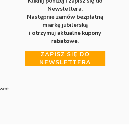
Kliknij poniżej i zapisz się do
Newslettera.
Następnie zamów bezpłatną
miarkę jubilerską
i otrzymuj aktualne kupony
rabatowe.
ZAPISZ SIĘ DO
NEWSLETTERA
wrot,