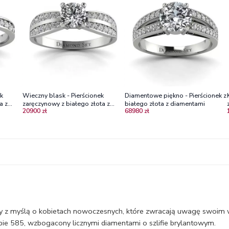
ek
Wieczny blask - Pierścionek
Diamentowe piękno - Pierścionek z
a z
zaręczynowy z białego złota z
białego złota z diamentami
20900 zł
68980 zł
brylantami VS1/H
y z myślą o kobietach nowoczesnych, które zwracają uwagę swoim wyr
bie 585, wzbogacony licznymi diamentami o szlifie brylantowym.