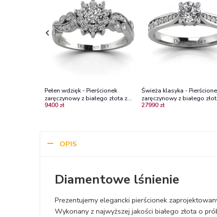
Pełen wdzięk - Pierścionek
Świeża klasyka - Pierścion
zaręczynowy z białego złota z
zaręczynowy z białego złot
9400 zł
27990 zł
diamentami SI2/H
brylantami Vs2/G
OPIS
Diamentowe lśnienie
Prezentujemy elegancki pierścionek zaprojektowan
Wykonany z najwyższej jakości białego złota o pró