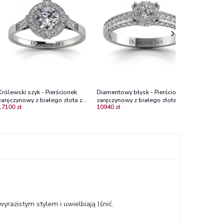
zaręczyn
25000 zł
diament
Królewski szyk - Pierścionek
Diamentowy błysk - Pierścionek
zaręczynowy z białego złota z
zaręczynowy z białego złota z
17100 zł
10940 zł
brylantami
diamentami VS1/E
azistym stylem i uwielbiają lśnić.