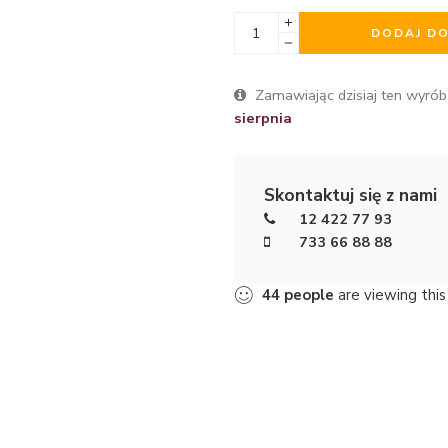
DODAJ D
Zamawiając dzisiaj ten wyrób
sierpnia
Skontaktuj się z nami
12 422 77 93
733 66 88 88
44
people
are viewing this