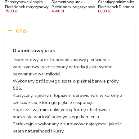
Zaręczynowa klasyka -
Diamentowy urok -
Czarujący minimalizm -
Pierścionek zaręczynowy
Pierścionek zaręczynowy z
Pierścionek Diamond S
7500 zł
4500 zł
6600 zł
Diamond Sky z różowego
różowego złota z
z różowego złota z
złota z diamentem Vs1/H
bezbarwnym szafirem
czarnym diamentem
OPIS
Diamentowy urok
Diamentowy urok to ponadczasowy pierścionek
zaręczynowy, zakorzeniony w tradycji jako symbol
bezwarunkowej miłości.
Wykonany z różowego złota o pięknej barwie próby
585.
Klasyczny, z jednym topazem oprawionym w koronę z
sześciu krap, która go pięknie eksponuje.
Poprzez swą minimalistyczną formę efektownie
podkreśla wartość pojedynczego kamienia.
Perfekcyjnie wykonany z surowców najwyższej jakości,
pełen naturalności i klasy.