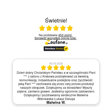
Świetnie!
Ocena średnia 5 na 5
Na podstawie
453 opinii
.
Sprawdź wszystkie opinie
tutaj
.
06.05.2026
Dzień dobry Chciałabym Państwu a w szczególności Pani
*** z salonu z Krakowa podziękować za świetną
komunikację, indywidualne podejście oraz życzliwość
jaką Pani *** cechowała się przez cały proces produkcji
naszych obrączek. Dziękujemy za doradztwo! Wyszły
piękne, zarówno grawer. Jesteśmy ogromnie zadowoleni.
Dziękujemy i pozdrawiamy serdecznie Malwina
Wiśniewska Łukasz Deluga
Malwina W.