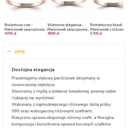
Brylantowy czar -
Wytworna elegancja -
Romantyczny blask -
Pierścionek zaręczynowy z
Pierścionek zaręczynowy
Pierścionek z różoweg
4700 zł
4800 zł
5700 zł
różowego złota z
Diamond Sky, różowe
złota z różowym szafi
różowymi szafirami
złoto, różowe szafiry
i brylantami
OPIS
Dostojna elegancja
Prezentujemy stylowy pierścionek utrzymany w
nowoczesnej stylistyce.
Stworzony z myślą o kobiecie świadomej, pewnej siebie
i lubiącej się wyróżniać.
Wykonany z najmodniejszego różowego złota próby
585 oraz wzbogacony różowymi szafirami.
Klasyczna oprawa eksponuje różowy szafir, a finezyjna
kompozycja i kunsztowna oprawa bocznych szafirów